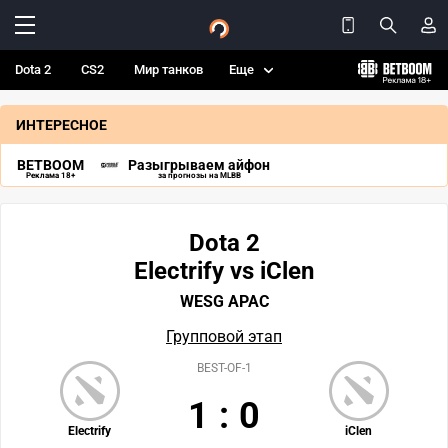
Dota 2
CS2
Мир танков
Еще
ИНТЕРЕСНОЕ
BETBOOM
Разыгрываем айфон
Реклама 18+
за прогнозы на MLBB
Dota 2
Electrify vs iClen
WESG APAC
Групповой этап
BEST-OF-1
1
:
0
Electrify
iClen