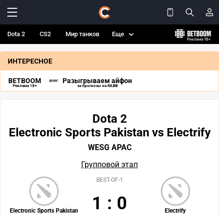
Dota 2
CS2
Мир танков
Еще
ИНТЕРЕСНОЕ
BETBOOM
Разыгрываем айфон
Реклама 18+
за прогнозы на MLBB
Dota 2
Electronic Sports Pakistan vs Electrify
WESG APAC
Групповой этап
BEST-OF-1
1
:
0
Electronic Sports Pakistan
Electrify