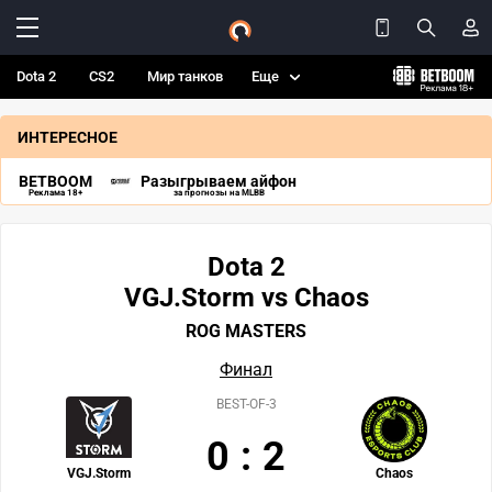
Dota 2
CS2
Мир танков
Еще
ИНТЕРЕСНОЕ
BETBOOM
Разыгрываем айфон
Реклама 18+
за прогнозы на MLBB
Dota 2
VGJ.Storm vs Chaos
ROG MASTERS
Финал
BEST-OF-3
0
:
2
VGJ.Storm
Chaos