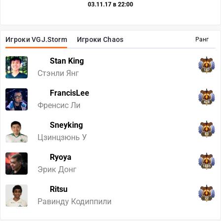
03.11.17 в 22:00
Игроки VGJ.Storm
Игроки Chaos
Ранг
Stan King
147
Стэнли Янг
FrancisLee
428
Френсис Ли
Sneyking
83
Цзинцзюнь У
Ryoya
1885
Эрик Донг
Ritsu
22
Равинду Кодиппили