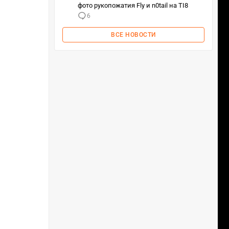
фото рукопожатия Fly и n0tail на TI8
6
ВСЕ НОВОСТИ