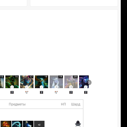
15
16
17
18
19
20
21
22
Предметы
НП
Шард
+2