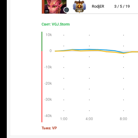
RodjER
3 / 5 / 19
560
21
Свет: VGJ.Storm
Тьма: VP