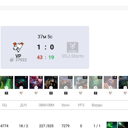
37м 5с
1
:
0
VP
VGJ.Storm
43
:
19
27022
7
8
9
10
11
12
13
14
ОЦ
Д/Н
ЗВМ/ОВМ
Урон
УРЗ
Варды
4774
18 / 2
227 /325
7279
0
1 / 1