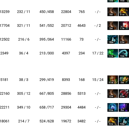
14м
16м
13259
232 / 11
450 /458
22804
765
- / -
9м
31м
17704
321 / 11
541 /552
20712
4643
- / 2
5м
17м
12502
216 / 6
395 /364
11166
73
- / -
18м
23м
2349
36 / 4
213 /300
4397
234
17 / 22
17м
16м
5181
38 / 3
299 /419
8393
168
15 / 24
31м
0м
22160
305 / 12
667 /805
28856
5313
- / -
10м
23м
22211
349 / 10
658 /717
29304
4484
- / -
33м
8м
18061
214 / 7
524 /628
19672
3482
- / -
32м
13м