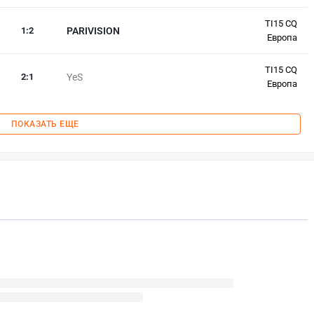
TI15 CQ
1
:
2
PARIVISION
Европа
TI15 CQ
2
:
1
YeS
Европа
ПОКАЗАТЬ ЕЩЕ