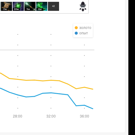
+2
-2м
30м
9м
8м
золото
опыт