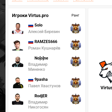
Игроки Virtus.pro
Ранг
Solo
Алексей Березин
389
RAMZES666
Роман Кушнарёв
548
No[o]ne
Владимир
54
Миненко
9pasha
Павел Хвастунов
1422
Virtu
RodjER
Владимир
560
Никогосян