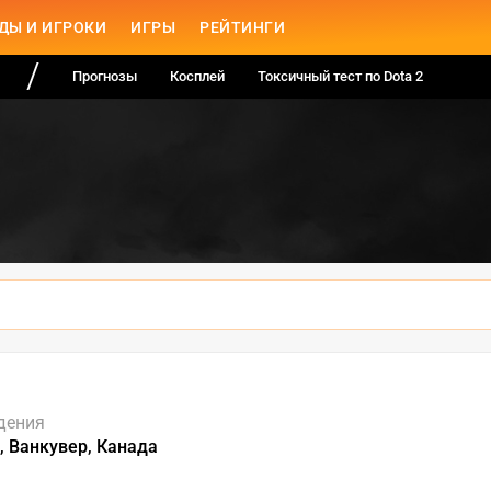
ДЫ И ИГРОКИ
ИГРЫ
РЕЙТИНГИ
Прогнозы
Косплей
Токсичный тест по Dota 2
дения
, Ванкувер, Канада