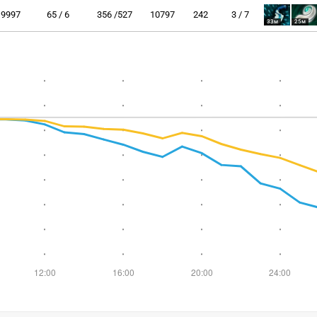
9997
65 / 6
356 /527
10797
242
3 / 7
33м
25м