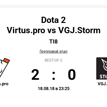
Dota 2
Virtus.pro vs VGJ.Storm
TI8
Групповой этап
BEST-OF-2
2
:
0
s.pro
VGJ
18.08.18 в 23:25