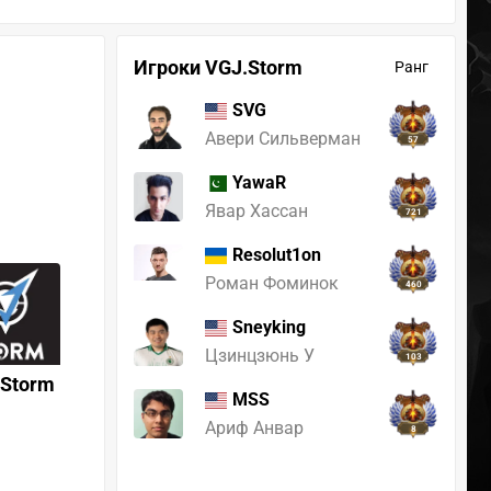
Игроки VGJ.Storm
Ранг
SVG
Авери Сильверман
57
YawaR
Явар Хассан
721
Resolut1on
Роман Фоминок
460
Sneyking
Цзинцзюнь У
103
.Storm
MSS
Ариф Анвар
8