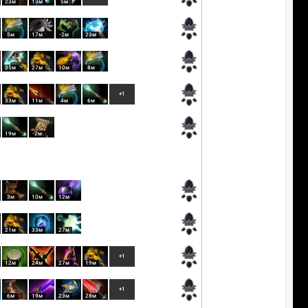
23м
13м
5м
5м
17м
-2м
23м
35м
27м
10м
8м
+1
33м
11м
4м
6м
19м
-2м
3м
10м
12м
21м
33м
27м
+1
12м
24м
27м
19м
+1
6м
19м
23м
28м