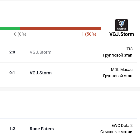
VGJ.Storm
0 (0%)
1 (50%)
TI8
2
:
0
VGJ.Storm
Групповой этап
MDL Macau
0
:
1
VGJ.Storm
Групповой этап
EWC Dota 2
1
:
2
Rune Eaters
Стыковые матчи