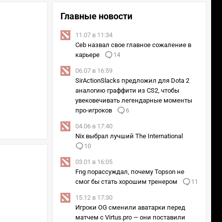
Главные новости
11.07 в 11:34
Ceb назвал свое главное сожаление в
карьере
14
06.07 в 16:59
SirActionSlacks предложил для Dota 2
аналогию граффити из CS2, чтобы
увековечивать легендарные моменты
про-игроков
6
04.06 в 17:40
Nix выбрал лучший The International
10
03.01 в 16:05
Fng порассуждал, почему Topson не
смог бы стать хорошим тренером
11
15.12 в 17:30
Игроки OG сменили аватарки перед
матчем с Virtus.pro — они поставили