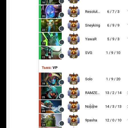
8
16
Resolut1on
6 / 7 / 3
460
20
Sneyking
6 / 9 / 9
103
22
YawaR
5 / 9 / 3
721
17
SVG
1 / 9 / 10
57
15
Тьма:
VP
Solo
1 / 9 / 20
389
19
RAMZES666
13 / 2 / 14
548
25
No[o]ne
14 / 3 / 13
54
24
9pasha
12 / 0 / 10
1422
23