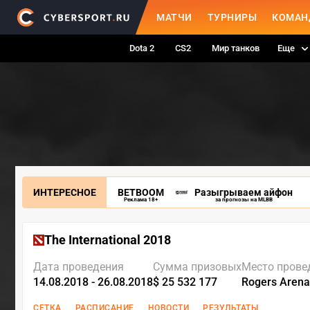
МАТЧИ
ТУРНИРЫ
КОМАН
Dota 2
CS2
Мир танков
Еще
ИНТЕРЕСНОЕ
BETBOOM
Разыгрываем айфон
Реклама 18+
за прогнозы на MLBB
The International 2018
Дата проведения
Сумма призовых
Место прове
14.08.2018 - 26.08.2018
$ 25 532 177
Rogers Arena
СЕТКА
РАСПИСАНИЕ
НОВОСТИ
РЕЗУЛЬТАТЫ