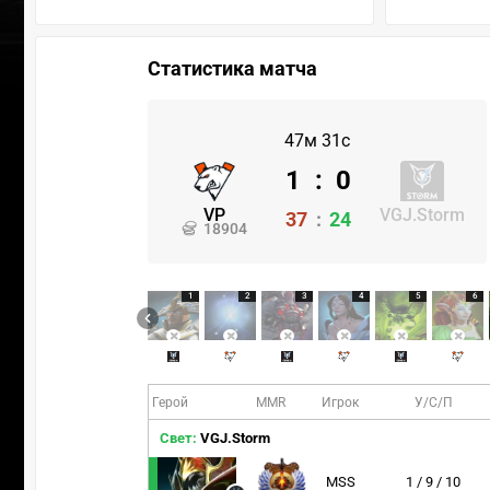
Статистика матча
47м 31с
1
:
0
VP
VGJ.Storm
37
:
24
18904
1
2
3
4
5
6
Герой
MMR
Игрок
У/С/П
Свет:
VGJ.Storm
MSS
1 / 9 / 10