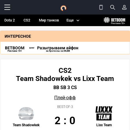
Dota 2
CS2
Мир танков
Еще
ИНТЕРЕСНОЕ
BETBOOM
Разыгрываем айфон
Реклама 18+
за прогнозы на MLBB
CS2
Team Shadowkek vs Lixx Team
BB SB 3 CS
Плей-офф
BEST-OF-3
2
:
0
Team Shadowkek
Lixx Team