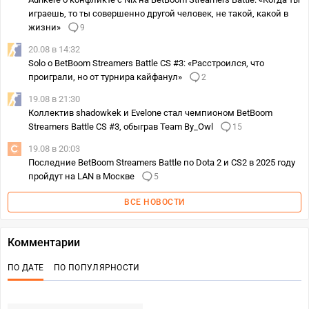
играешь, то ты совершенно другой человек, не такой, какой в
жизни»
9
20.08 в 14:32
Solo о BetBoom Streamers Battle CS #3: «Расстроился, что
проиграли, но от турнира кайфанул»
2
19.08 в 21:30
Коллектив shadowkek и Evelone стал чемпионом BetBoom
Streamers Battle CS #3, обыграв Team By_Owl
15
19.08 в 20:03
Последние BetBoom Streamers Battle по Dota 2 и CS2 в 2025 году
пройдут на LAN в Москве
5
ВСЕ НОВОСТИ
Комментарии
ПО ДАТЕ
ПО ПОПУЛЯРНОСТИ