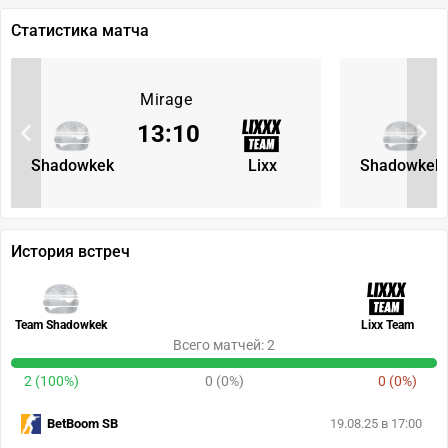
Статистика матча
Mirage
13
:
10
Shadowkek
Lixx
Shadowkek
История встреч
Team Shadowkek
Lixx Team
Всего матчей: 2
2 (100%)
0 (0%)
0 (0%)
BetBoom SB
19.08.25 в 17:00