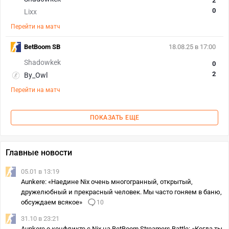
2
0
Lixx
Перейти на матч
BetBoom SB
18.08.25 в 17:00
Shadowkek
0
2
By_Owl
Перейти на матч
ПОКАЗАТЬ ЕЩЕ
Главные новости
05.01 в 13:19
Aunkere: «Наедине Nix очень многогранный, открытый,
дружелюбный и прекрасный человек. Мы часто гоняем в баню,
обсуждаем всякое»
10
31.10 в 23:21
Aunkere о конфликте с Nix на BetBoom Streamers Battle: «Когда ты