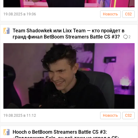
19.08.2025 в 19:06
Новость
CS2
Team Shadowkek или Lixx Team — кто пройдет в
гранд-финал BetBoom Streamers Battle CS #3?
2
19.08.2025 в 11:12
Новость
CS2
Hooch о BetBoom Streamers Battle CS #3: