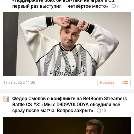
«Поддержите Solo, он всё-таки не играл в CS:
первый раз выступил — четвёртое место»
2
19.08.2025 в 11:05
Новость
CS2
Фёдор Смолов о конфликте на BetBoom Streamers
Battle CS #3: «Мы с D9D9VOLODYA обсудили всё
сразу после матча. Вопрос закрыт»
10