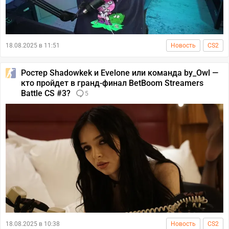
18.08.2025 в 11:51
Новость
CS2
Ростер Shadowkek и Evelone или команда by_Owl —
кто пройдет в гранд-финал BetBoom Streamers
Battle CS #3?
5
18.08.2025 в 10:38
Новость
CS2