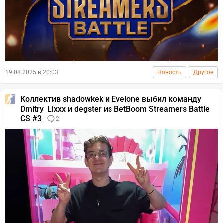
19.08.2025 в 20:03
Новость
Другое
Коллектив shadowkek и Evelone выбил команду
Dmitry_Lixxx и degster из BetBoom Streamers Battle
CS #3
2