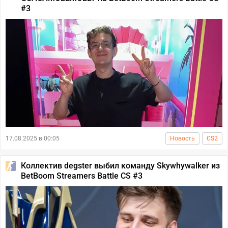
#3
17.08.2025 в 00:05
Новость
CS2
Коллектив degster выбил команду Skywhywalker из
BetBoom Streamers Battle CS #3