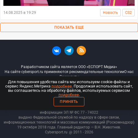
14.08.2025 в 19:29
Новость
CS2
ПОКАЗАТЬ ЕЩЕ
Разработчиком сайта является ООО «ЕСПОРТ Медиа»
На сайте cybersport.ru применяются рекомендательные технологии
О нас
Документы
Для повышения удобства сайта мы используем cookie-файлы и
сервис Яндекс.Метрика
подробнее
. Продолжая использовать сайт,
© ООО «Киберспорт.ру» — Все права защищены
вы соглашаетесь на обработку файлов, используемых сервисом
подробнее
.
18+
ПРИНЯТЬ
ООО «Киберспорт.ру». Свидетельство о регистрации средств массовой
информации ЭЛ № ФС 77 - 74
022
выдано Федеральной службой по надзору в сфере связи,
информационных технологий и массовых коммуникаций (Роскомнадзор)
19 октября 2018 года. Главный редактор — В.Н. Животнев.
Cybersport.ru
@ 2011 - 2026