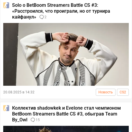
Solo о BetBoom Streamers Battle CS #3:
«Расстроился, что проиграли, но от турнира
кайфанул»
2
20.08.2025 в 14:32
Новость
CS2
Коллектив shadowkek и Evelone стал чемпионом
BetBoom Streamers Battle CS #3, обыграв Team
By_Owl
15