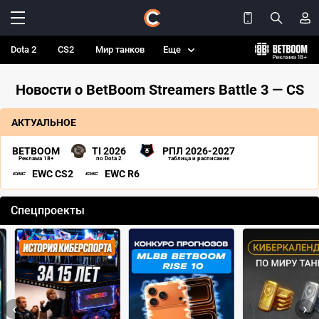
Dota 2
CS2
Мир танков
Еще
Новости о BetBoom Streamers Battle 3 — CS
АКТУАЛЬНОЕ
BETBOOM
TI 2026
РПЛ 2026-2027
Реклама 18+
по Dota 2
таблица и расписание
EWC CS2
EWC R6
Спецпроекты
‹
›