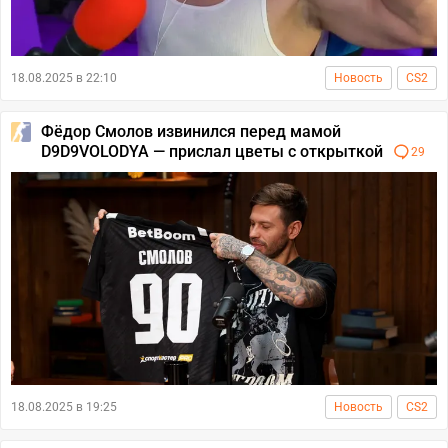
18.08.2025 в 22:10
Новость
CS2
Фёдор Смолов извинился перед мамой
D9D9VOLODYA — прислал цветы с открыткой
29
18.08.2025 в 19:25
Новость
CS2