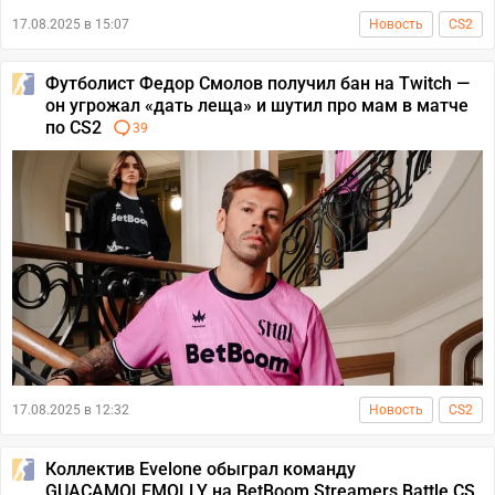
17.08.2025 в 15:07
Новость
CS2
Футболист Федор Смолов получил бан на Twitch —
он угрожал «дать леща» и шутил про мам в матче
по CS2
39
17.08.2025 в 12:32
Новость
CS2
Коллектив Evelone обыграл команду
GUACAMOLEMOLLY на BetBoom Streamers Battle CS