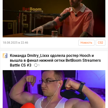
18.08.2025 в 22:46
Новость
CS2
Команда Dmitry_Lixxx одолела ростер Hooch и
вышла в финал нижней сетки BetBoom Streamers
Battle CS #3
1