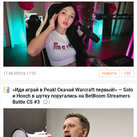
17.08.2025 в 17:55
Новость
CS2
«Иди играй в Peak! Скачай Warcraft первый!» — Solo
и Hooch в шутку поругались на BetBoom Streamers
Battle CS #3
2