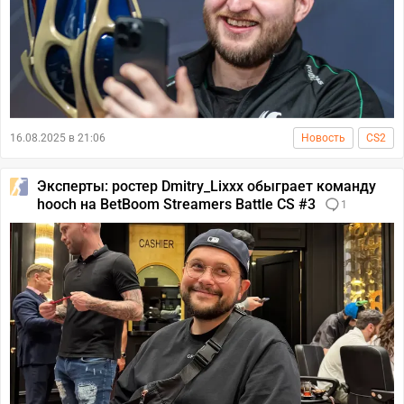
16.08.2025 в 21:06
Новость
CS2
Эксперты: ростер Dmitry_Lixxx обыграет команду
hooch на BetBoom Streamers Battle CS #3
1