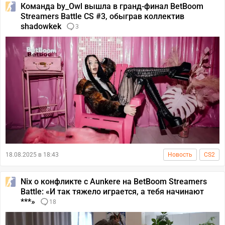
Команда by_Owl вышла в гранд-финал BetBoom
Streamers Battle CS #3, обыграв коллектив
shadowkek
3
18.08.2025 в 18:43
Новость
CS2
Nix о конфликте с Aunkere на BetBoom Streamers
Battle: «И так тяжело играется, а тебя начинают
***»
18