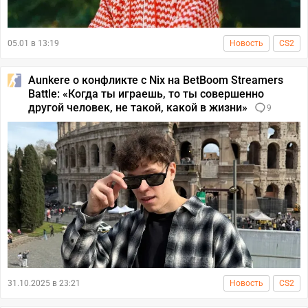
05.01 в 13:19
Новость
CS2
Aunkere о конфликте с Nix на BetBoom Streamers
Battle: «Когда ты играешь, то ты совершенно
другой человек, не такой, какой в жизни»
9
31.10.2025 в 23:21
Новость
CS2