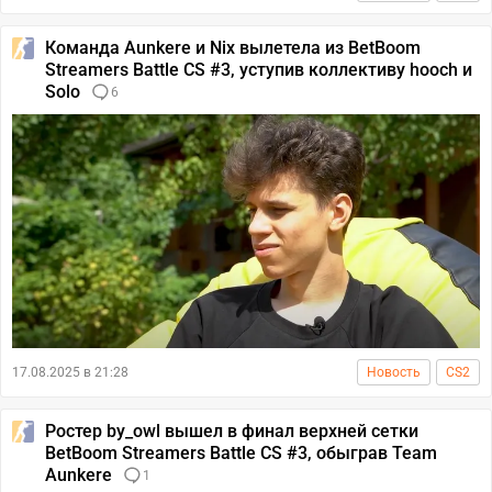
Команда Aunkere и Nix вылетела из BetBoom
Streamers Battle CS #3, уступив коллективу hooch и
Solo
6
17.08.2025 в 21:28
Новость
CS2
Ростер by_owl вышел в финал верхней сетки
BetBoom Streamers Battle CS #3, обыграв Team
Aunkere
1