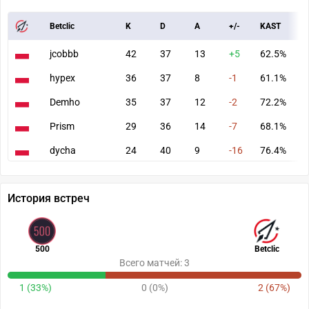
Betclic
K
D
A
+/-
KAST
A
jcobbb
42
37
13
+5
62.5%
7
hypex
36
37
8
-1
61.1%
6
Demho
35
37
12
-2
72.2%
7
Prism
29
36
14
-7
68.1%
6
dycha
24
40
9
-16
76.4%
5
История встреч
500
Betclic
Всего матчей: 3
1 (33%)
0 (0%)
2 (67%)