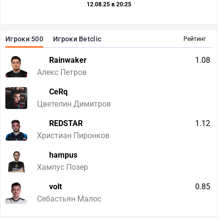
12.08.25 в 20:25
Игроки 500
Игроки Betclic
Рейтинг
Rainwaker
1.08
Алекс Петров
CeRq
Цветелин Димитров
REDSTAR
1.12
Христиан Пиронков
hampus
Хампус Позер
volt
0.85
Себастьян Малос