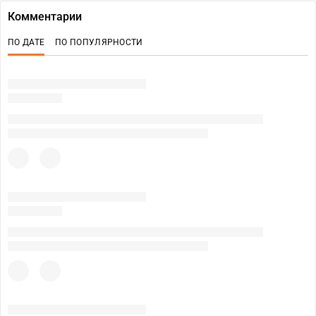
Комментарии
ПО ДАТЕ
ПО ПОПУЛЯРНОСТИ