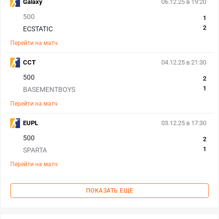
Galaxy
06.12.25 в 19:20
500
1
2
ECSTATIC
Перейти на матч
CCT
04.12.25 в 21:30
500
2
1
BASEMENTBOYS
Перейти на матч
EUPL
03.12.25 в 17:30
500
2
1
SPARTA
Перейти на матч
ПОКАЗАТЬ ЕЩЕ