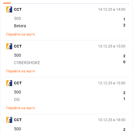
CCT
14.12.25 в 14:00
500
1
2
Betera
Перейти на матч
CCT
13.12.25 в 15:00
500
2
0
CYBERSHOKE
Перейти на матч
CCT
12.12.25 в 15:00
500
2
1
OG
Перейти на матч
CCT
10.12.25 в 18:00
500
2