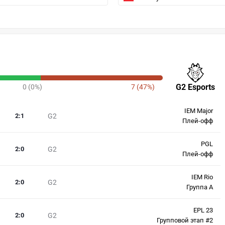
G2 Esports
0 (0%)
7 (47%)
IEM Major
2
:
1
G2
Плей-офф
PGL
2
:
0
G2
Плей-офф
IEM Rio
2
:
0
G2
Группа А
EPL 23
2
:
0
G2
Групповой этап #2