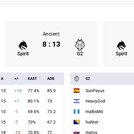
Ancient
8
:
13
Spirit
G2
Spirit
A
+/-
KAST
ADR
G2
13
+19
77.4%
85.9
SunPayus
15
+7
80.1%
73
HeavyGod
10
-1
69.6%
73.2
malbsMd
15
-7
70%
67.2
huNter-
18
-10
70.8%
77
matys