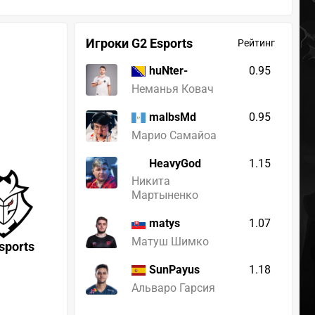
Игроки G2 Esports
Рейтинг
0.95
huNter-
Неманья Ковач
0.95
malbsMd
Марио Самайоа
HeavyGod
1.15
Никита
Мартыненко
1.07
matys
Матуш Шимко
sports
1.18
SunPayus
Альваро Гарсия