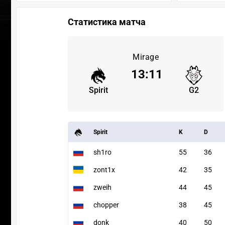
Статистика матча
Mirage
13
:
11
Spirit
G2
Spirit
K
D
sh1ro
55
36
zont1x
42
35
zweih
44
45
chopper
38
45
donk
40
50