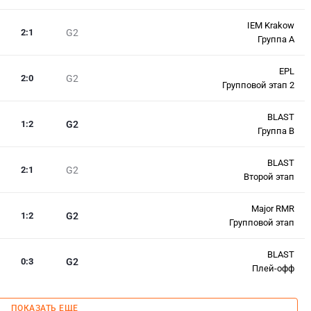
IEM Krakow
2
:
1
G2
Группа A
EPL
2
:
0
G2
Групповой этап 2
BLAST
1
:
2
G2
Группа B
BLAST
2
:
1
G2
Второй этап
Major RMR
1
:
2
G2
Групповой этап
BLAST
0
:
3
G2
Плей-офф
ПОКАЗАТЬ ЕЩЕ