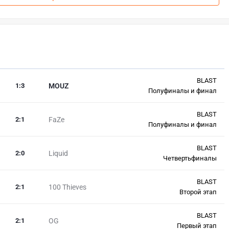
BLAST
1
:
3
MOUZ
Полуфиналы и финал
BLAST
2
:
1
FaZe
Полуфиналы и финал
BLAST
2
:
0
Liquid
Четвертьфиналы
BLAST
2
:
1
100 Thieves
Второй этап
BLAST
2
:
1
OG
Первый этап