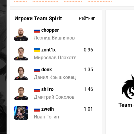
Игроки Team Spirit
Рейтинг
chopper
Леонид Вишняков
0.96
zont1x
Мирослав Плахотя
1.35
donk
Данил Крышковец
1.46
sh1ro
Дмитрий Соколов
Team S
1.01
zweih
Иван Гогин