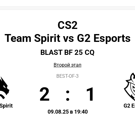
CS2
Team Spirit vs G2 Esports
BLAST BF 25 CQ
Второй этап
BEST-OF-3
2
:
1
pirit
G2 E
09.08.25 в 19:40