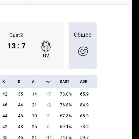
Общее
Dust2
13
:
7
G2
K
D
A
+/-
KAST
ADR
42
35
14
+7
73.8%
65.9
46
44
21
+2
76.8%
84.9
44
46
10
-2
67.3%
68.9
42
48
25
-6
69.1%
73.2
35
46
21
-11
74.6%
59.7