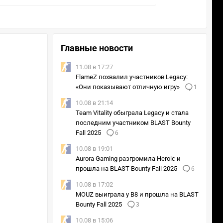
Главные новости
11.08 в 17:27
FlameZ похвалил участников Legacy:
«Они показывают отличную игру»
1
10.08 в 21:14
Team Vitality обыграла Legacy и стала
последним участником BLAST Bounty
Fall 2025
6
10.08 в 19:01
Aurora Gaming разгромила Heroic и
прошла на BLAST Bounty Fall 2025
6
10.08 в 17:02
MOUZ выиграла у B8 и прошла на BLAST
Bounty Fall 2025
3
10.08 в 15:06