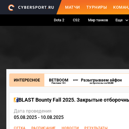
МАТЧИ
ТУРНИРЫ
КОМАН
Dota 2
CS2
Мир танков
Еще
ИНТЕРЕСНОЕ
BETBOOM
Разыгрываем айфон
Реклама 18+
за прогнозы на MLBB
BLAST Bounty Fall 2025. Закрытые отборочн
Дата проведения
05.08.2025 - 10.08.2025
СЕТКА
РАСПИСАНИЕ
НОВОСТИ
РЕЗУЛЬТАТЫ