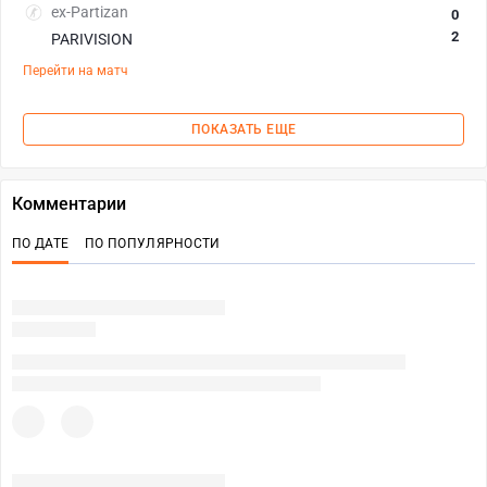
ex-Partizan
0
2
PARIVISION
Перейти на матч
ПОКАЗАТЬ ЕЩЕ
Комментарии
ПО ДАТЕ
ПО ПОПУЛЯРНОСТИ