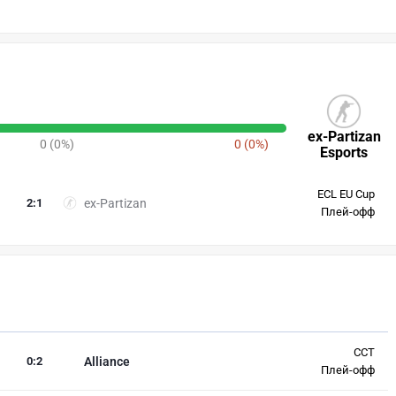
ex-Partizan
0 (0%)
0 (0%)
Esports
ECL EU Cup
2
:
1
ex-Partizan
Плей-офф
CCT
0
:
2
Alliance
Плей-офф