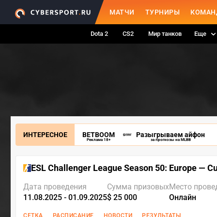
МАТЧИ
ТУРНИРЫ
КОМАН
Dota 2
CS2
Мир танков
Еще
ИНТЕРЕСНОЕ
BETBOOM
Разыгрываем айфон
Реклама 18+
за прогнозы на MLBB
ESL Challenger League Season 50: Europe — C
Дата проведения
Сумма призовых
Место прове
11.08.2025 - 01.09.2025
$ 25 000
Онлайн
СЕТКА
РАСПИСАНИЕ
НОВОСТИ
РЕЗУЛЬТАТЫ