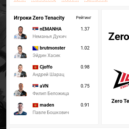
Игроки Zero Tenacity
Рейтинг
1.37
nEMANHA
Zero
Неманья Дукич
1.02
brutmonster
Эйдин Хасик
0.98
Cjoffo
Андрей Шарац
0.75
aVN
Филип Беложица
Zero Te
0.91
maden
Павле Бошкович