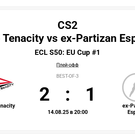
CS2
 Tenacity vs ex-Partizan Es
ECL S50: EU Cup #1
Плей-офф
BEST-OF-3
2
:
1
nacity
ex-P
14.08.25 в 20:00
Es