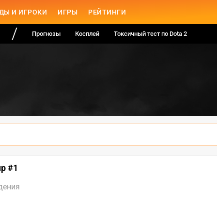
ДЫ И ИГРОКИ
ИГРЫ
РЕЙТИНГИ
Прогнозы
Косплей
Токсичный тест по Dota 2
up #1
дения