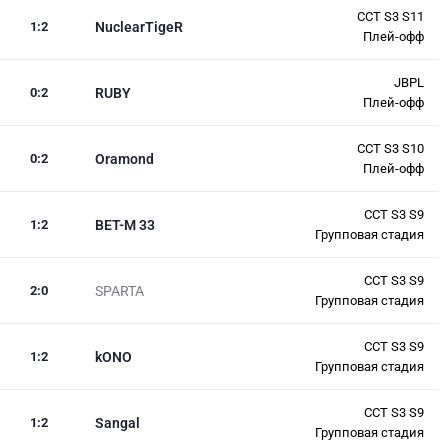
CCT S3 S11
1
:
2
NuclearTigeR
Плей-офф
JBPL
0
:
2
RUBY
Плей-офф
CCT S3 S10
0
:
2
Oramond
Плей-офф
CCT S3 S9
1
:
2
BET-M 33
Групповая стадия
CCT S3 S9
2
:
0
SPARTA
Групповая стадия
CCT S3 S9
1
:
2
kONO
Групповая стадия
CCT S3 S9
1
:
2
Sangal
Групповая стадия