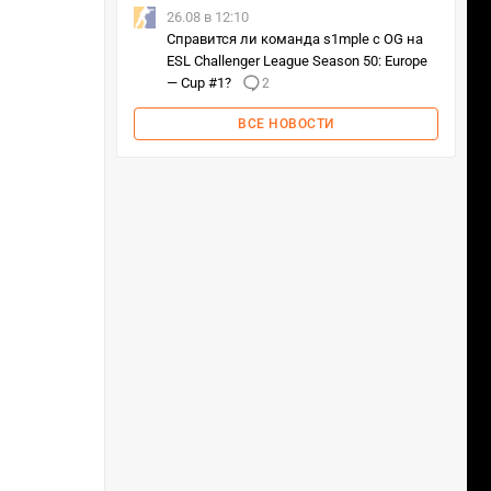
26.08 в 12:10
Справится ли команда s1mple с OG на
ESL Challenger League Season 50: Europe
— Cup #1?
2
ВСЕ НОВОСТИ