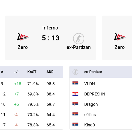
Inferno
5
:
13
Zero
ex-Partizan
Zero
A
+/-
KAST
ADR
ex-Partizan
9
+18
71.9%
98.3
VLDN
12
+7
69.8%
88.4
DEPRESHN
10
+5
79.5%
69.7
Dragon
11
-4
70.2%
64.4
c0llins
17
-4
78.8%
65.4
Kind0