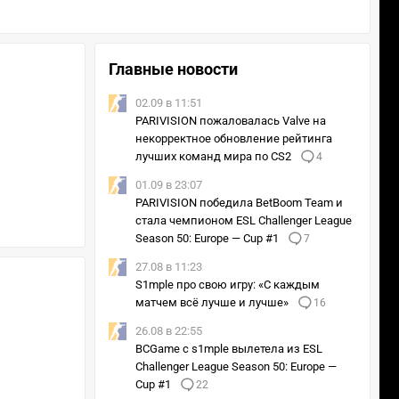
Главные новости
02.09 в 11:51
PARIVISION пожаловалась Valve на
некорректное обновление рейтинга
лучших команд мира по CS2
4
01.09 в 23:07
PARIVISION победила BetBoom Team и
стала чемпионом ESL Challenger League
Season 50: Europe — Cup #1
7
27.08 в 11:23
S1mple про свою игру: «С каждым
матчем всё лучше и лучше»
16
26.08 в 22:55
BCGame с s1mple вылетела из ESL
Challenger League Season 50: Europe —
Cup #1
22