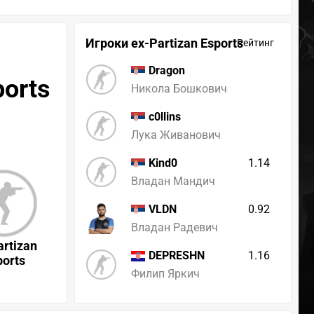
Игроки ex-Partizan Esports
Рейтинг
Dragon
ports
Никола Бошкович
c0llins
Лука Живанович
1.14
Kind0
Владан Мандич
0.92
VLDN
Владан Радевич
artizan
1.16
DEPRESHN
ports
Филип Яркич