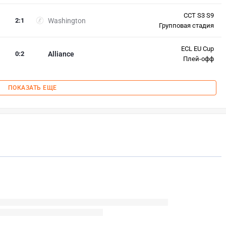
CCT S3 S9
2
:
1
Washington
Групповая стадия
ECL EU Cup
0
:
2
Alliance
Плей-офф
ПОКАЗАТЬ ЕЩЕ