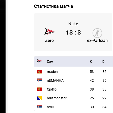
Статистика матча
Nuke
13
:
3
Zero
ex-Partizan
Zero
K
D
maden
53
35
nEMANHA
42
35
Cjoffo
38
33
brutmonster
25
29
aVN
30
34