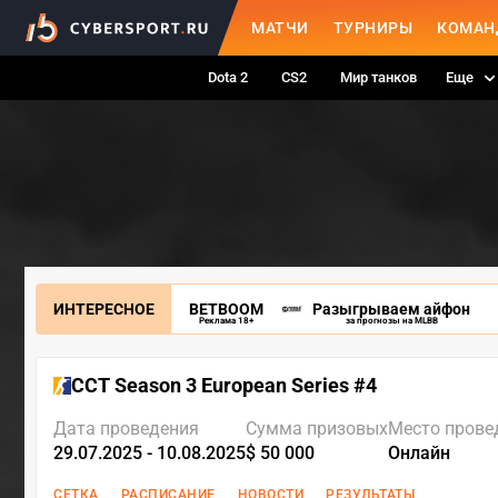
МАТЧИ
ТУРНИРЫ
КОМАН
Dota 2
CS2
Мир танков
Еще
ИНТЕРЕСНОЕ
BETBOOM
Разыгрываем айфон
Реклама 18+
за прогнозы на MLBB
CCT Season 3 European Series #4
Дата проведения
Сумма призовых
Место прове
29.07.2025 - 10.08.2025
$ 50 000
Онлайн
СЕТКА
РАСПИСАНИЕ
НОВОСТИ
РЕЗУЛЬТАТЫ