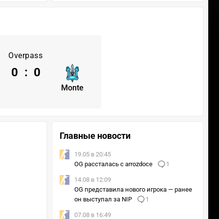
Overpass
0
:
0
Monte
Главные новости
19.05 в 20:45
OG рассталась с arrozdoce
1
14.08 в 12:09
OG представила нового игрока — ранее
он выступал за NIP
1
07.08 в 16:49