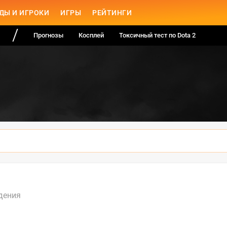
ДЫ И ИГРОКИ
ИГРЫ
РЕЙТИНГИ
Прогнозы
Косплей
Токсичный тест по Dota 2
дения