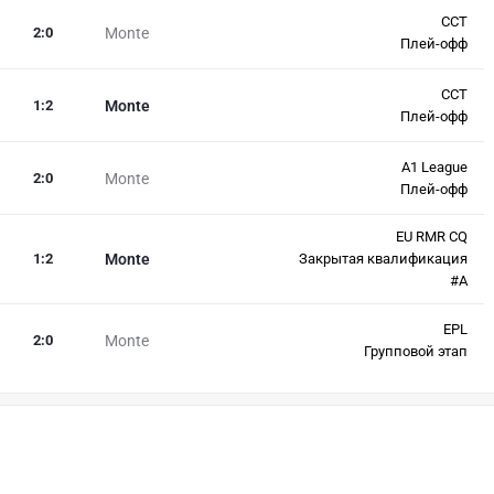
CCT
2
:
0
Monte
Плей-офф
CCT
1
:
2
Monte
Плей-офф
A1 League
2
:
0
Monte
Плей-офф
EU RMR CQ
1
:
2
Monte
Закрытая квалификация
#А
EPL
2
:
0
Monte
Групповой этап