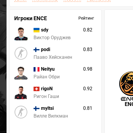
Игроки ENCE
Рейтинг
0.82
sdy
Виктор Оруджев
0.83
podi
Пааво Хейсканен
0.98
Neityu
Райан Обри
0.92
rigoN
Ригон Гаши
EN
0.81
myltsi
Вилле Вилкман