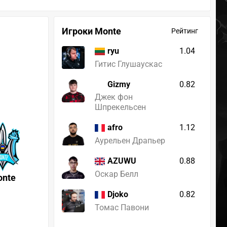
Игроки Monte
Рейтинг
1.04
ryu
Гитис Глушаускас
Gizmy
0.82
Джек фон
Шпрекельсен
1.12
afro
Аурельен Драпьер
0.88
AZUWU
Оскар Белл
onte
0.82
Djoko
Томас Павони