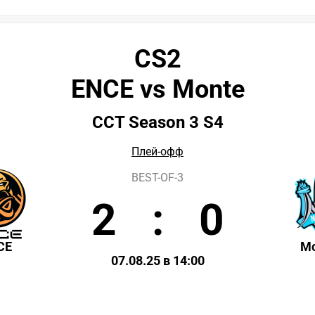
CS2
ENCE vs Monte
CCT Season 3 S4
Плей-офф
BEST-OF-3
2
:
0
CE
M
07.08.25 в 14:00