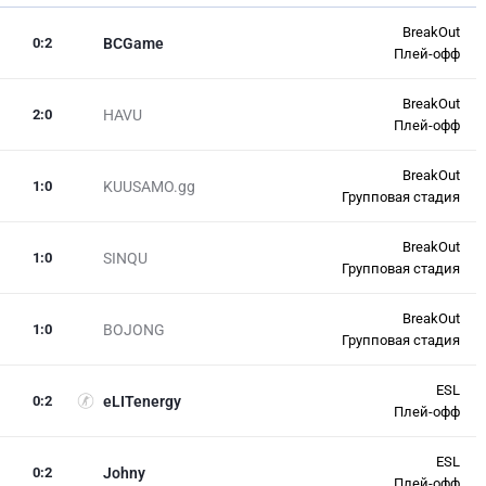
BreakOut
0
:
2
BCGame
Плей-офф
BreakOut
2
:
0
HAVU
Плей-офф
BreakOut
1
:
0
KUUSAMO.gg
Групповая стадия
BreakOut
1
:
0
SINQU
Групповая стадия
BreakOut
1
:
0
BOJONG
Групповая стадия
ESL
0
:
2
eLITenergy
Плей-офф
ESL
0
:
2
Johny
Плей-офф