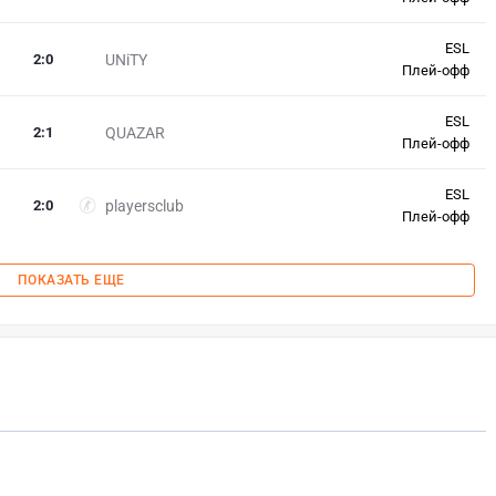
ESL
2
:
0
UNiTY
Плей-офф
ESL
2
:
1
QUAZAR
Плей-офф
ESL
2
:
0
playersclub
Плей-офф
ПОКАЗАТЬ ЕЩЕ