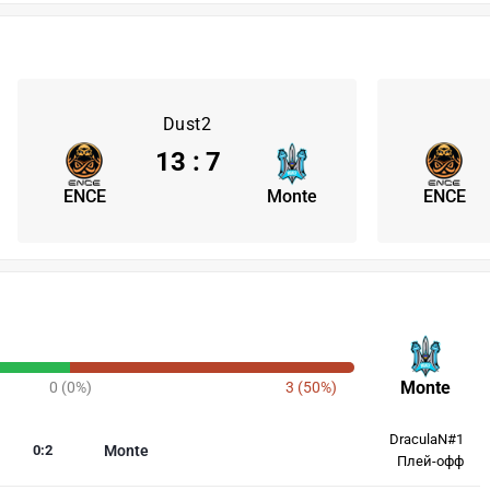
Dust2
13
:
7
ENCE
Monte
ENCE
Monte
0 (0%)
3 (50%)
DraculaN#1
0
:
2
Monte
Плей-офф