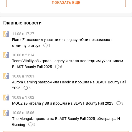
ПОКАЗАТЬ ЕЩЕ
Главные новости
11.08 в 17:27
FlameZ похвалил участников Legacy: «Они показывают
отличную игру»
1
10.08 в 21:14
Team Vitality обыграла Legacy и стала последним участником
BLAST Bounty Fall 2025
6
10.08 в 19:01
Aurora Gaming разгромила Heroic и прошла на BLAST Bounty Fall
2025
6
10.08 в 17:02
MOUZ выиграла у B8 и прошла на BLAST Bounty Fall 2025
3
10.08 в 15:06
The Mongolz прошли на BLAST Bounty Fall 2025, обыграв paiN
Gaming
5