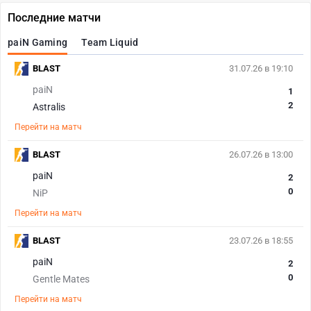
Последние матчи
paiN Gaming
Team Liquid
BLAST
31.07.26 в 19:10
paiN
1
2
Astralis
Перейти на матч
BLAST
26.07.26 в 13:00
paiN
2
0
NiP
Перейти на матч
BLAST
23.07.26 в 18:55
paiN
2
0
Gentle Mates
Перейти на матч