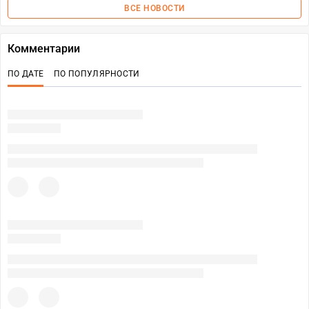
ВСЕ НОВОСТИ
Комментарии
ПО ДАТЕ
ПО ПОПУЛЯРНОСТИ