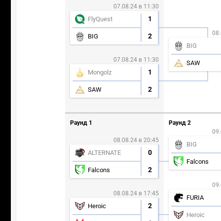
07.08.24 в 11:30
1
FlyQuest
08.
2
BIG
BIG
07.08.24 в 11:30
SAW
1
Mongolz
2
SAW
Раунд 1
Раунд 2
09.
08.08.24 в 20:45
BIG
0
ALTERNATE
Falcons
2
Falcons
09.
08.08.24 в 17:45
FURIA
2
Heroic
Heroic