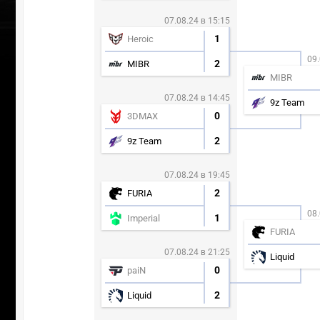
07.08.24 в 15:15
1
Heroic
09.
2
MIBR
MIBR
07.08.24 в 14:45
9z Team
0
3DMAX
2
9z Team
07.08.24 в 19:45
2
FURIA
08.
1
Imperial
FURIA
07.08.24 в 21:25
Liquid
0
paiN
2
Liquid