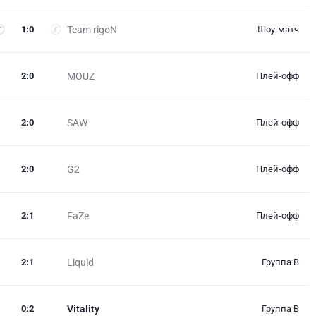
1
:
0
Team rigoN
Шоу-матч
2
:
0
MOUZ
Плей-офф
2
:
0
SAW
Плей-офф
2
:
0
G2
Плей-офф
2
:
1
FaZe
Плей-офф
2
:
1
Liquid
Группа B
0
:
2
Vitality
Группа B