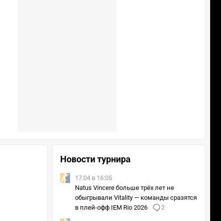
Новости турнира
17.04 в 16:05
Natus Vincere больше трёх лет не
обыгрывали Vitality — команды сразятся
в плей-офф IEM Rio 2026
2