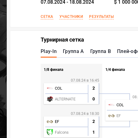
07.08.2024 - 18.08.2024
$ 1 000 00
СЕТКА
УЧАСТНИКИ
РЕЗУЛЬТАТЫ
Турнирная сетка
Play-In
Группа А
Группа B
Плей-о
1/8 финала
1/4 финала
07.08.24 в 16:45
2
COL
08.
0
ALTERNATE
COL
07.08.24 в 18:30
EF
2
EF
1
Falcons