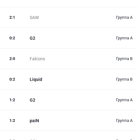
2
:
1
SAW
Группа А
0
:
2
G2
Группа А
2
:
0
Falcons
Группа B
0
:
2
Liquid
Группа B
1
:
2
G2
Группа А
1
:
2
paiN
Группа А