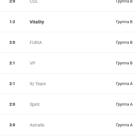
2
:
0
COL
Группа B
1
:
2
Vitality
Группа B
2
:
0
FURIA
Группа B
2
:
1
VP
Группа B
2
:
1
9z Team
Группа А
2
:
0
Spirit
Группа А
2
:
0
Astralis
Группа А