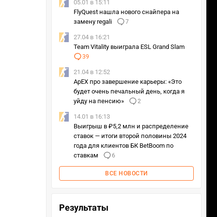
05.01 в 15:11
FlyQuest нашла нового снайпера на
замену regali
7
27.04 в 16:21
Team Vitality выиграла ESL Grand Slam
39
21.04 в 12:52
ApEX про завершение карьеры: «Это
будет очень печальный день, когда я
уйду на пенсию»
2
14.01 в 16:13
Выигрыш в ₽5,2 млн и распределение
ставок — итоги второй половины 2024
года для клиентов БК BetBoom по
ставкам
6
ВСЕ НОВОСТИ
Результаты