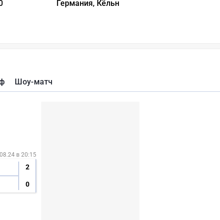
0
Германия, Кёльн
фф
Шоу-матч
08.24 в 20:15
2
0