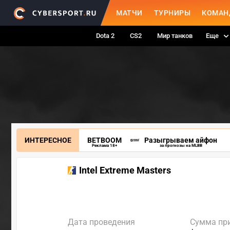
МАТЧИ
ТУРНИРЫ
КОМАН
Dota 2
CS2
Мир танков
Еще
ИНТЕРЕСНОЕ
BETBOOM
Разыгрываем айфон
Реклама 18+
за прогнозы на MLBB
Intel Extreme Masters
Дата проведения
Сумма пр