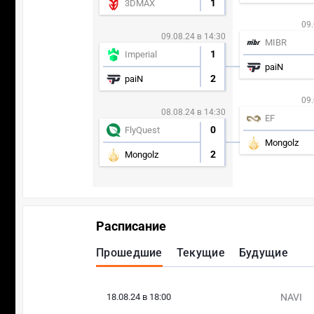
1
3DMAX
09.
09.08.24 в 14:30
MIBR
1
Imperial
paiN
2
paiN
09.
08.08.24 в 14:30
EF
0
FlyQuest
Mongolz
2
Mongolz
Расписание
Прошедшие
Текущие
Будущие
18.08.24 в 18:00
NAVI