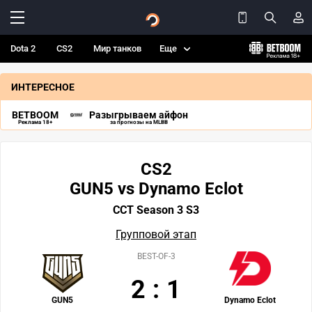
Dota 2
CS2
Мир танков
Еще
ИНТЕРЕСНОЕ
BETBOOM
Разыгрываем айфон
Реклама 18+
за прогнозы на MLBB
CS2
GUN5 vs Dynamo Eclot
CCT Season 3 S3
Групповой этап
BEST-OF-3
2
:
1
GUN5
Dynamo Eclot