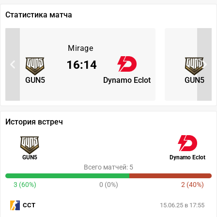
Статистика матча
Mirage
16
:
14
GUN5
Dynamo Eclot
GUN5
История встреч
GUN5
Dynamo Eclot
Всего матчей: 5
3 (60%)
0 (0%)
2 (40%)
CCT
15.06.25 в 17:55