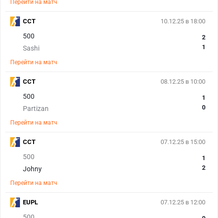
Перейти на матч
CCT
10.12.25 в 18:00
500
2
1
Sashi
Перейти на матч
CCT
08.12.25 в 10:00
500
1
0
Partizan
Перейти на матч
CCT
07.12.25 в 15:00
500
1
2
Johny
Перейти на матч
EUPL
07.12.25 в 12:00
500