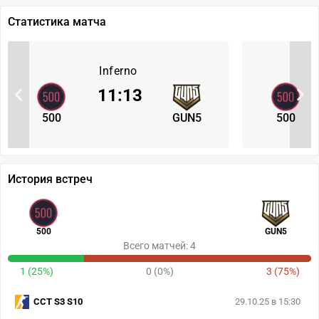
Статистика матча
Inferno
11
:
13
500
GUN5
500
История встреч
500
GUN5
Всего матчей: 4
1 (25%)
0 (0%)
3 (75%)
CCT S3 S10
29.10.25 в 15:30