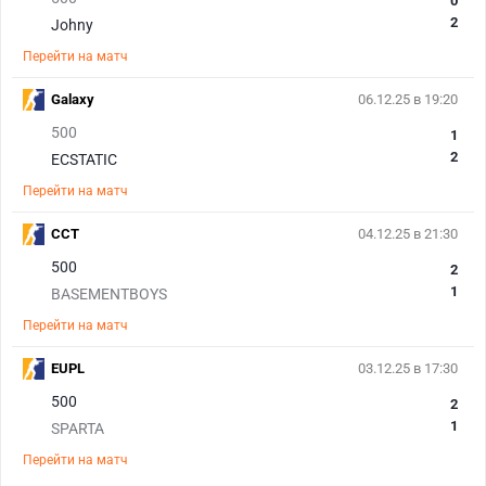
0
2
Johny
Перейти на матч
Galaxy
06.12.25 в 19:20
500
1
2
ECSTATIC
Перейти на матч
CCT
04.12.25 в 21:30
500
2
1
BASEMENTBOYS
Перейти на матч
EUPL
03.12.25 в 17:30
500
2
1
SPARTA
Перейти на матч