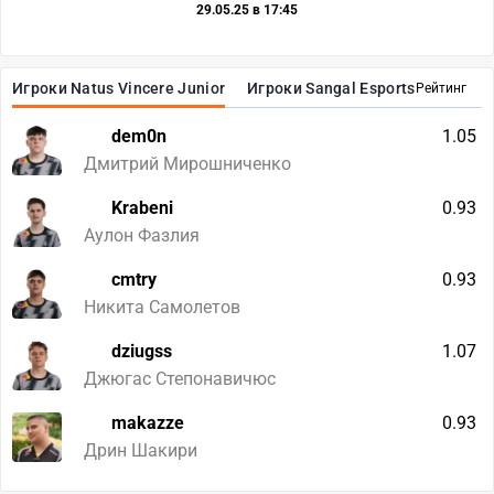
29.05.25 в 17:45
Игроки Natus Vincere Junior
Игроки Sangal Esports
Рейтинг
dem0n
1.05
Дмитрий Мирошниченко
Krabeni
0.93
Аулон Фазлия
cmtry
0.93
Никита Самолетов
dziugss
1.07
Джюгас Степонавичюс
makazze
0.93
Дрин Шакири