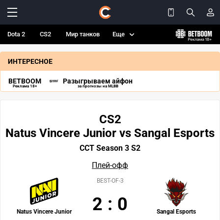
Dota 2
CS2
Мир танков
Еще
ИНТЕРЕСНОЕ
BETBOOM
Разыгрываем айфон
Реклама 18+
за прогнозы на MLBB
CS2
Natus Vincere Junior vs Sangal Esports
CCT Season 3 S2
Плей-офф
BEST-OF-3
2
:
0
Natus Vincere Junior
Sangal Esports