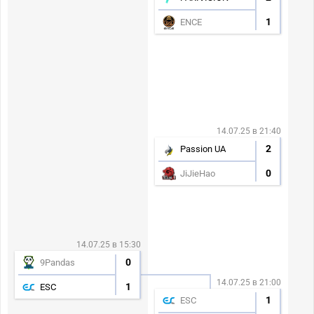
1
ENCE
14.07.25 в 21:40
2
Passion UA
0
JiJieHao
14.07.25 в 15:30
0
9Pandas
14.07.25 в 21:00
1
ESC
1
ESC