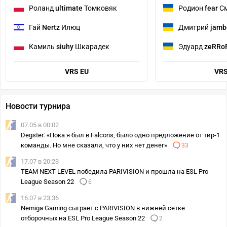
Роланд
ultimate
Томковяк
Родион
fear
С
Гай
Nertz
Илюц
Дмитрий
jamb
Камиль
siuhy
Шкарадек
Эдуард
zeRRo
VRS EU
VRS
Новости турнира
07.05 в 00:02
Degster: «Пока я был в Falcons, было одно предложение от тир-1
команды. Но мне сказали, что у них нет денег»
33
17.07 в 20:23
TEAM NEXT LEVEL победила PARIVISION и прошла на ESL Pro
League Season 22
6
16.07 в 23:36
Nemiga Gaming сыграет с PARIVISION в нижней сетке
отборочных на ESL Pro League Season 22
2