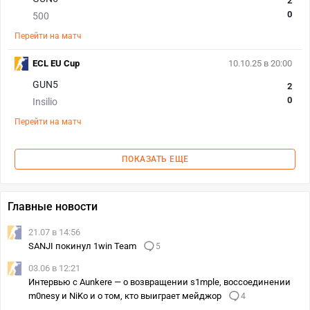
2
0
500
Перейти на матч
ECL EU Cup
10.10.25 в 20:00
GUN5
2
0
Insilio
Перейти на матч
ПОКАЗАТЬ ЕЩЕ
Главные новости
21.07 в 14:56
SANJI покинул 1win Team
5
03.06 в 12:21
Интервью с Aunkere — о возвращении s1mple, воссоединении
m0nesy и NiKo и о том, кто выиграет мейджор
4