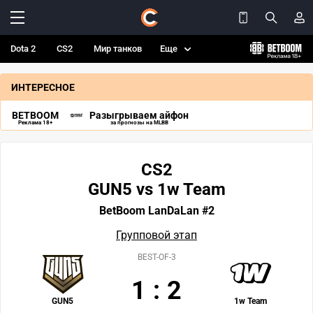
Dota 2
CS2
Мир танков
Еще
ИНТЕРЕСНОЕ
BETBOOM
Разыгрываем айфон
Реклама 18+
за прогнозы на MLBB
CS2
GUN5 vs 1w Team
BetBoom LanDaLan #2
Групповой этап
BEST-OF-3
1
:
2
GUN5
1w Team