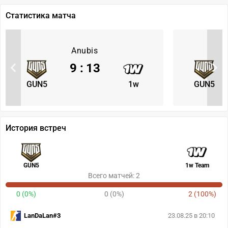
Статистика матча
Anubis
9
:
13
GUN5
1w
GUN5
История встреч
GUN5
1w Team
Всего матчей: 2
0 (0%)
0 (0%)
2 (100%)
LanDaLan#3
23.08.25 в 20:10