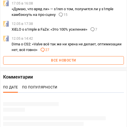
17.05 в 16:08
«Думаю, что вряд ли» — s1ren о том, получится ли у s1mple
камбэкнуть на про-сцену
15
12.05 в 17:38
XiELO о s1mple в FaZe: «Это 100% усиление»
7
12.05 в 14:42
Dima о CS2: «Valve всё так же ни хрена не делает, оптимизации
нет, всё говно»
27
ВСЕ НОВОСТИ
Комментарии
ПО ДАТЕ
ПО ПОПУЛЯРНОСТИ