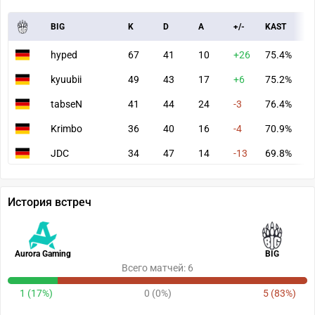
BIG
K
D
A
+/-
KAST
A
hyped
67
41
10
+26
75.4%
9
kyuubii
49
43
17
+6
75.2%
7
tabseN
41
44
24
-3
76.4%
7
Krimbo
36
40
16
-4
70.9%
6
JDC
34
47
14
-13
69.8%
5
История встреч
Aurora Gaming
BIG
Всего матчей: 6
1 (17%)
0 (0%)
5 (83%)