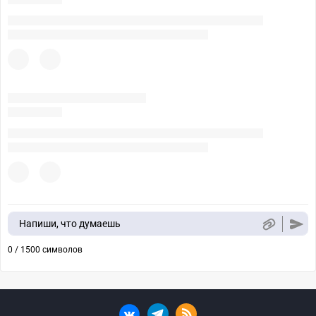
Напиши, что думаешь
0 / 1500 символов