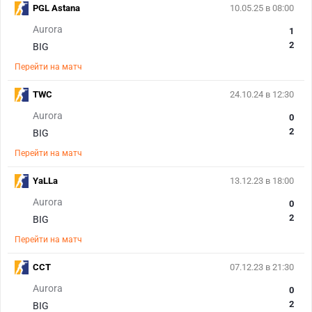
PGL Astana
10.05.25 в 08:00
Aurora
1
2
BIG
Перейти на матч
TWC
24.10.24 в 12:30
Aurora
0
2
BIG
Перейти на матч
YaLLa
13.12.23 в 18:00
Aurora
0
2
BIG
Перейти на матч
CCT
07.12.23 в 21:30
Aurora
0
2
BIG