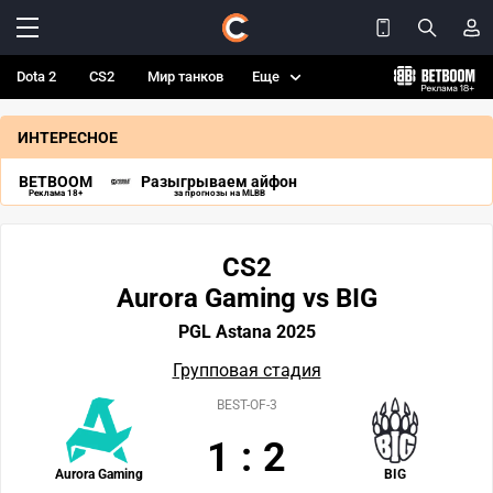
Dota 2
CS2
Мир танков
Еще
ИНТЕРЕСНОЕ
BETBOOM
Разыгрываем айфон
Реклама 18+
за прогнозы на MLBB
CS2
Aurora Gaming vs BIG
PGL Astana 2025
Групповая стадия
BEST-OF-3
1
:
2
Aurora Gaming
BIG