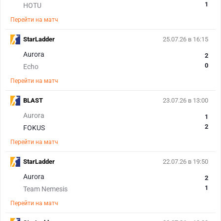
1
HOTU
Перейти на матч
StarLadder
25.07.26 в 16:15
Aurora
2
0
Echo
Перейти на матч
BLAST
23.07.26 в 13:00
Aurora
1
2
FOKUS
Перейти на матч
StarLadder
22.07.26 в 19:50
Aurora
2
1
Team Nemesis
Перейти на матч