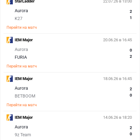
StarLadder
22.07.26 в 13:00
Aurora
2
1
K27
Перейти на матч
IEM Major
20.06.26 в 16:45
Aurora
0
2
FURIA
Перейти на матч
IEM Major
18.06.26 в 16:45
Aurora
2
0
BETBOOM
Перейти на матч
IEM Major
14.06.26 в 18:20
Aurora
2
0
9z Team