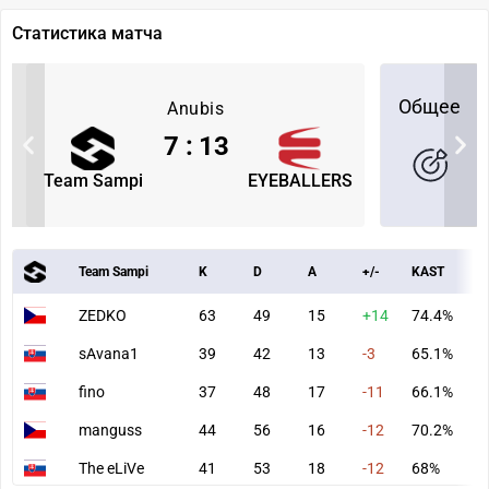
Статистика матча
Общее
Anubis
7
:
13
Team Sampi
EYEBALLERS
Team Sampi
K
D
A
+/-
KAST
A
ZEDKO
63
49
15
+14
74.4%
9
sAvana1
39
42
13
-3
65.1%
6
fino
37
48
17
-11
66.1%
6
manguss
44
56
16
-12
70.2%
7
The eLiVe
41
53
18
-12
68%
6