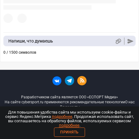
Напиши, что думаешь
0 / 1500 символов
Разработчиком сайта является ООО «ЕСПОРТ Медиа»
На сайте cybersport.ru применяются рекомендательные технологии
О нас
Документы
Для повышения удобства сайта мы используем cookie-файлы и
сервис Яндекс.Метрика
подробнее
. Продолжая использовать сайт,
© ООО «Киберспорт.ру» — Все права защищены
вы соглашаетесь на обработку файлов, используемых сервисом
подробнее
.
18+
ПРИНЯТЬ
ООО «Киберспорт.ру». Свидетельство о регистрации средств массовой