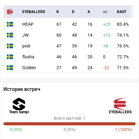
EYEBALLERS
K
D
A
+/-
KAST
A
HEAP
67
42
16
+25
83.4%
9
JW
60
48
14
+12
74.1%
9
poiii
47
39
19
+8
76.5%
7
flusha
46
46
20
0
72.7%
8
Golden
27
49
24
-22
71.5%
5
История встреч
Team Sampi
EYEBALLERS
Всего матчей: 1
0 (0%)
0 (0%)
1 (100%)