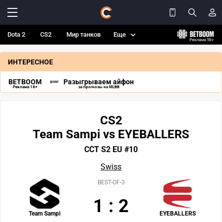
Dota 2
CS2
Мир танков
Еще
ИНТЕРЕСНОЕ
BETBOOM
Разыгрываем айфон
Реклама 18+
за прогнозы на MLBB
CS2
Team Sampi vs EYEBALLERS
CCT S2 EU #10
Swiss
BEST-OF-3
1
:
2
Team Sampi
EYEBALLERS