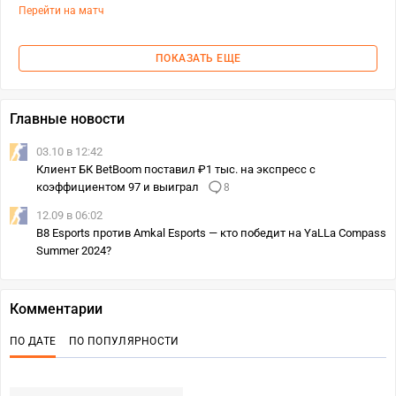
Перейти на матч
ПОКАЗАТЬ ЕЩЕ
Главные новости
03.10 в 12:42
Клиент БК BetBoom поставил ₽1 тыс. на экспресс с
коэффициентом 97 и выиграл
8
12.09 в 06:02
B8 Esports против Amkal Esports — кто победит на YaLLa Compass
Summer 2024?
Комментарии
ПО ДАТЕ
ПО ПОПУЛЯРНОСТИ