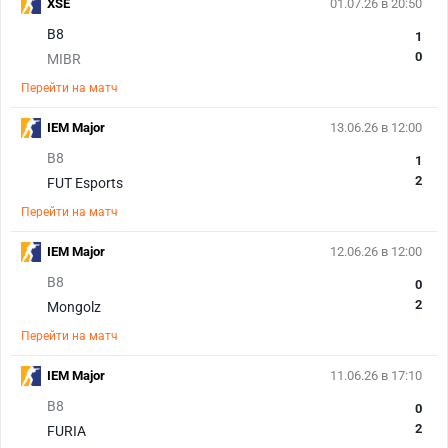
XSE
01.07.26 в 20:50
B8
1
0
MIBR
Перейти на матч
IEM Major
13.06.26 в 12:00
B8
1
2
FUT Esports
Перейти на матч
IEM Major
12.06.26 в 12:00
B8
0
2
Mongolz
Перейти на матч
IEM Major
11.06.26 в 17:10
B8
0
2
FURIA