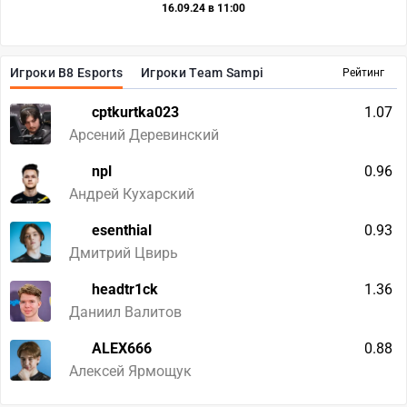
16.09.24 в 11:00
Игроки B8 Esports
Игроки Team Sampi
Рейтинг
cptkurtka023
1.07
Арсений Деревинский
npl
0.96
Андрей Кухарский
esenthial
0.93
Дмитрий Цвирь
headtr1ck
1.36
Даниил Валитов
ALEX666
0.88
Алексей Ярмощук