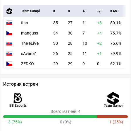
Team Sampi
K
D
A
+/-
KAST
A
fino
35
27
11
+8
80.1%
8
manguss
34
30
7
+4
75.7%
7
The eLiVe
30
28
10
+2
75.6%
7
sAvana1
26
25
11
+1
79.9%
6
ZEDKO
29
29
9
0
62.1%
7
История встреч
B8 Esports
Team Sampi
Всего матчей: 4
3 (75%)
0 (0%)
1 (25%)