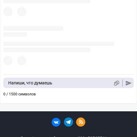
Напиши, что думаешь
0 / 1500 символов