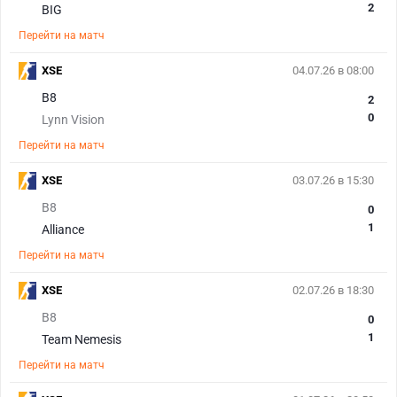
2
BIG
Перейти на матч
XSE
04.07.26 в 08:00
B8
2
0
Lynn Vision
Перейти на матч
XSE
03.07.26 в 15:30
B8
0
1
Alliance
Перейти на матч
XSE
02.07.26 в 18:30
B8
0
1
Team Nemesis
Перейти на матч