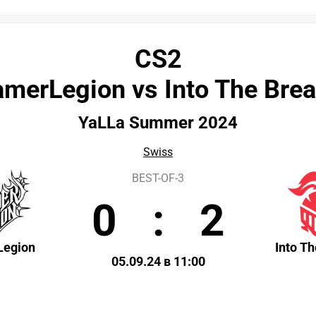
CS2
merLegion vs Into The Bre
YaLLa Summer 2024
Swiss
BEST-OF-3
0
:
2
egion
Into T
05.09.24 в 11:00