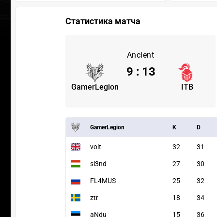
Статистика матча
Ancient
9
:
13
GamerLegion
ITB
GamerLegion
K
D
volt
32
31
sl3nd
27
30
FL4MUS
25
32
ztr
18
34
aNdu
15
36