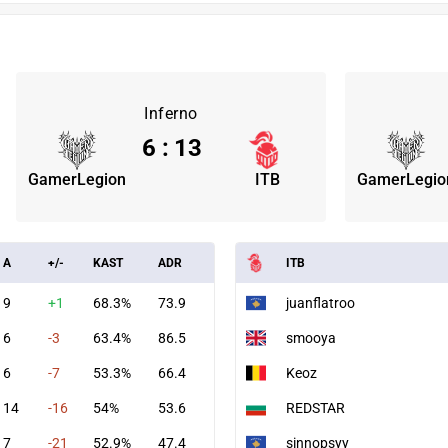
Inferno
6
:
13
GamerLegion
ITB
GamerLegio
A
+/-
KAST
ADR
ITB
9
+1
68.3%
73.9
juanflatroo
6
-3
63.4%
86.5
smooya
6
-7
53.3%
66.4
Keoz
14
-16
54%
53.6
REDSTAR
7
-21
52.9%
47.4
sinnopsyy