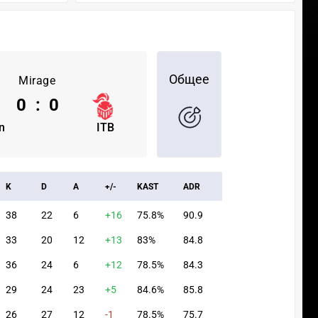
Общее
Mirage
0
:
0
n
ITB
K
D
A
+/-
KAST
ADR
38
22
6
+16
75.8%
90.9
33
20
12
+13
83%
84.8
36
24
6
+12
78.5%
84.3
29
24
23
+5
84.6%
85.8
26
27
12
-1
78.5%
75.7