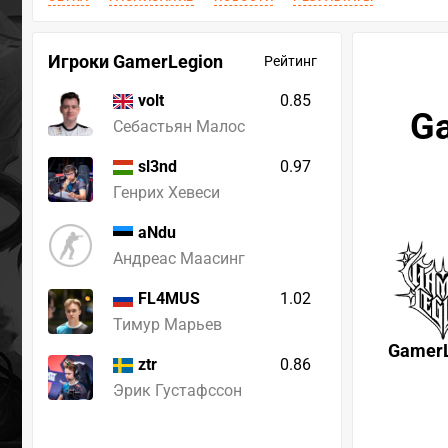
Игроки GamerLegion
Рейтинг
0.85
volt
Ga
Себастьян Малос
0.97
sl3nd
Генрих Хевеси
aNdu
Андреас Маасинг
1.02
FL4MUS
Тимур Марьев
GamerL
0.86
ztr
Эрик Густафссон