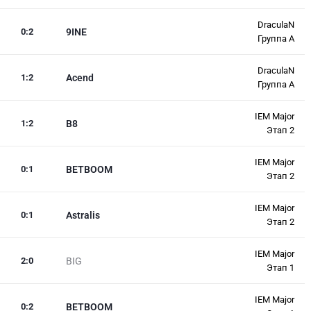
DraculaN
0
:
2
9INE
Группа A
DraculaN
1
:
2
Acend
Группа A
IEM Major
1
:
2
B8
Этап 2
IEM Major
0
:
1
BETBOOM
Этап 2
IEM Major
0
:
1
Astralis
Этап 2
IEM Major
2
:
0
BIG
Этап 1
IEM Major
0
:
2
BETBOOM