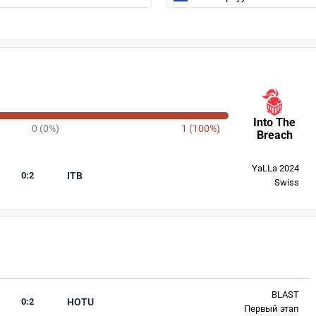
Into The
0 (0%)
1 (100%)
Breach
YaLLa 2024
0
:
2
ITB
Swiss
BLAST
0
:
2
HOTU
Первый этап