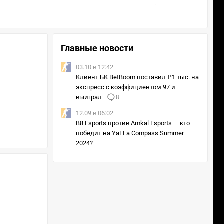
Главные новости
03.10 в 12:42
Клиент БК BetBoom поставил ₽1 тыс. на
экспресс с коэффициентом 97 и
выиграл
8
12.09 в 06:02
B8 Esports против Amkal Esports — кто
победит на YaLLa Compass Summer
2024?