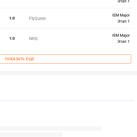
Этап 1
IEM Major
1
:
0
FlyQuest
Этап 1
IEM Major
1
:
0
NRG
Этап 1
ПОКАЗАТЬ ЕЩЕ