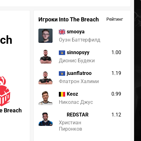
Игроки Into The Breach
Рейтинг
smooya
ach
Оуэн Баттерфилд
1.00
sinnopsyy
Дионис Будеки
1.19
juanflatroo
Флатрон Халими
0.99
Keoz
Николас Джус
he Breach
REDSTAR
1.12
Христиан
Пиронков