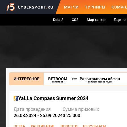
МАТЧИ
ТУРНИРЫ
КОМАН
Dota 2
CS2
Мир танков
Еще
ИНТЕРЕСНОЕ
BETBOOM
Разыгрываем айфон
Реклама 18+
за прогнозы на MLBB
YaLLa Compass Summer 2024
Дата проведения
Сумма призовых
26.08.2024 - 26.09.2024
$ 25 000
СЕТКА
РАСПИСАНИЕ
НОВОСТИ
РЕЗУЛЬТАТЫ