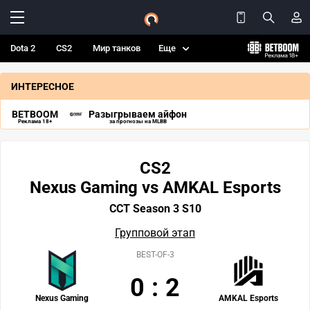
Dota 2
CS2
Мир танков
Еще
ИНТЕРЕСНОЕ
BETBOOM
Разыгрываем айфон
Реклама 18+
за прогнозы на MLBB
CS2
Nexus Gaming vs AMKAL Esports
CCT Season 3 S10
Групповой этап
BEST-OF-3
0
:
2
Nexus Gaming
AMKAL Esports