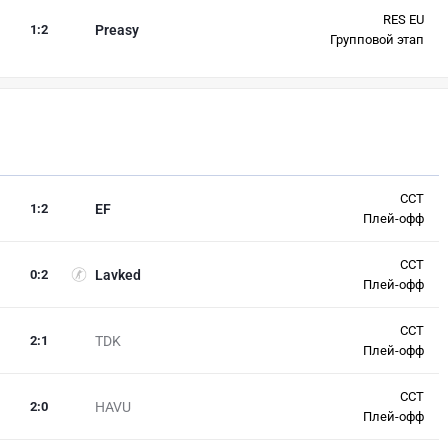
RES EU
1
:
2
Preasy
Групповой этап
CCT
1
:
2
EF
Плей-офф
CCT
0
:
2
Lavked
Плей-офф
CCT
2
:
1
TDK
Плей-офф
CCT
2
:
0
HAVU
Плей-офф