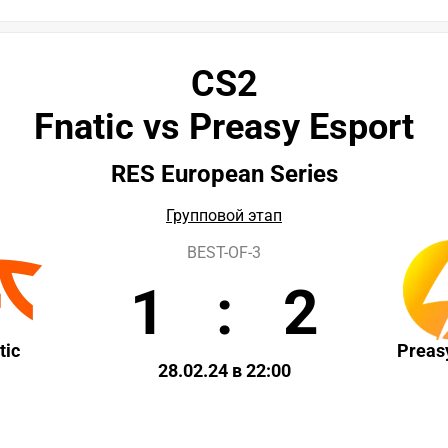
CS2
Fnatic vs Preasy Esport
RES European Series
Групповой этап
BEST-OF-3
1
:
2
tic
Preas
28.02.24 в 22:00