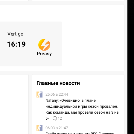
Vertigo
16
:
19
Preasy
Главные новости
25.06 в 22:44
Nafany: «Очевидно, в плане
индивидуальной игры сезон провален.
Как команда, мы провели сезон на 3 из
5»
12
06.03 в 21:47
Fnatic стала чемпионом RES European