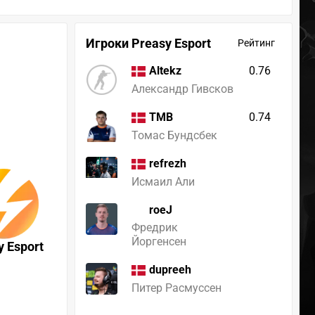
Игроки Preasy Esport
Рейтинг
0.76
Altekz
Александр Гивсков
0.74
TMB
Томас Бундсбек
refrezh
Исмаил Али
roeJ
Фредрик
Йоргенсен
y Esport
dupreeh
Питер Расмуссен