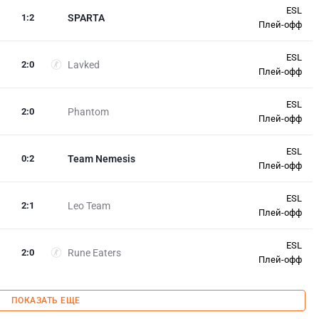
ESL
1
:
2
SPARTA
Плей-офф
ESL
2
:
0
Lavked
Плей-офф
ESL
2
:
0
Phantom
Плей-офф
ESL
0
:
2
Team Nemesis
Плей-офф
ESL
2
:
1
Leo Team
Плей-офф
ESL
2
:
0
Rune Eaters
Плей-офф
ПОКАЗАТЬ ЕЩЕ