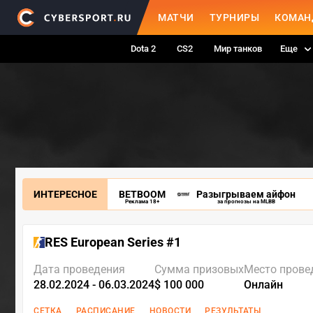
МАТЧИ
ТУРНИРЫ
КОМАН
Dota 2
CS2
Мир танков
Еще
ИНТЕРЕСНОЕ
BETBOOM
Разыгрываем айфон
Реклама 18+
за прогнозы на MLBB
RES European Series #1
Дата проведения
Сумма призовых
Место прове
28.02.2024 - 06.03.2024
$ 100 000
Онлайн
СЕТКА
РАСПИСАНИЕ
НОВОСТИ
РЕЗУЛЬТАТЫ