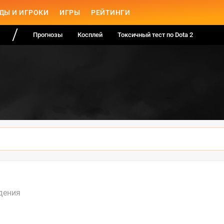
ДЫ И ИГРОКИ
ИГРЫ
РЕЙТИНГИ
Прогнозы
Косплей
Токсичный тест по Dota 2
дения