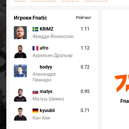
Игроки Fnatic
Рейтинг
1.11
KRiMZ
Фредди Йоханссон
1.12
afro
Аурельен Драпьер
bodyy
0.72
Алехандре
Пианаро
0.95
matys
Матуш Шимко
Fna
0.71
kyuubii
Кан Али