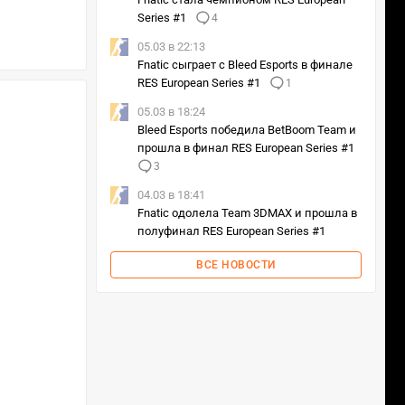
Series #1
4
05.03 в 22:13
Fnatic сыграет с Bleed Esports в финале
RES European Series #1
1
05.03 в 18:24
Bleed Esports победила BetBoom Team и
прошла в финал RES European Series #1
3
04.03 в 18:41
Fnatic одолела Team 3DMAX и прошла в
полуфинал RES European Series #1
ВСЕ НОВОСТИ