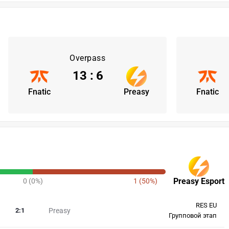
Overpass
13
:
6
Fnatic
Preasy
Fnatic
Preasy Esport
0 (0%)
1 (50%)
RES EU
2
:
1
Preasy
Групповой этап