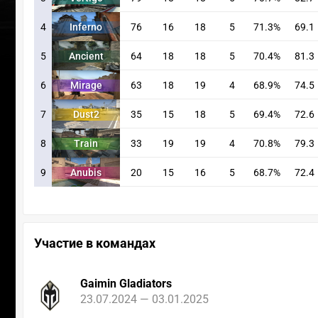
4
Inferno
76
16
18
5
71.3%
69.1
5
Ancient
64
18
18
5
70.4%
81.3
6
Mirage
63
18
19
4
68.9%
74.5
7
Dust2
35
15
18
5
69.4%
72.6
8
Train
33
19
19
4
70.8%
79.3
9
Anubis
20
15
16
5
68.7%
72.4
Участие в командах
Gaimin Gladiators
23.07.2024 — 03.01.2025