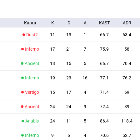
Карта
K
D
A
KAST
ADR
Dust2
11
13
1
66.7
63.4
Inferno
17
21
7
75.9
58
Ancient
13
15
5
66.7
70.4
Inferno
19
23
16
77.1
76.2
Vertigo
15
17
4
71.4
69
Ancient
24
24
9
72.4
89
Anubis
24
11
5
86.4
118.4
Inferno
9
6
4
70.6
52.7