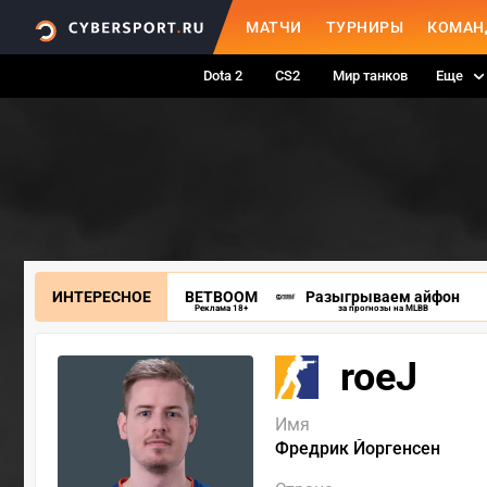
МАТЧИ
ТУРНИРЫ
КОМАН
Dota 2
CS2
Мир танков
Еще
ИНТЕРЕСНОЕ
BETBOOM
Разыгрываем айфон
Реклама 18+
за прогнозы на MLBB
roeJ
Имя
Фредрик Йоргенсен