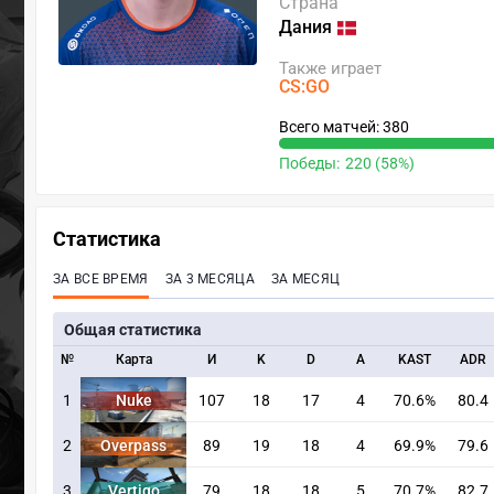
Страна
Дания
Также играет
CS:GO
Всего матчей: 380
Победы:
220 (58%)
Статистика
ЗА ВСЕ ВРЕМЯ
ЗА 3 МЕСЯЦА
ЗА МЕСЯЦ
Общая статистика
№
Карта
И
K
D
A
KAST
ADR
1
Nuke
107
18
17
4
70.6%
80.4
2
Overpass
89
19
18
4
69.9%
79.6
3
Vertigo
79
18
18
5
70.7%
82.7