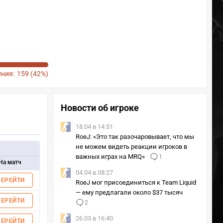
ния:
159 (42%)
Новости об игроке
18.04 в 14:51
RoeJ: «Это так разочаровывает, что мы
не можем видеть реакции игроков в
важных играх на MRQ»
1
На матч
04.04 в 08:27
ПЕРЕЙТИ
RoeJ мог присоединиться к Team Liquid
— ему предлагали около $37 тысяч
ПЕРЕЙТИ
2
26.03 в 16:40
ПЕРЕЙТИ