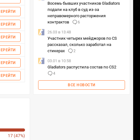
Восемь бывших участников Gladiators
подали на клуб в суд из-за
ПЕРЕЙТИ
неправомерного расторжения
контрактов
6
ПЕРЕЙТИ
26.03 в 13:48
ПЕРЕЙТИ
Участник четырех мейджоров по CS
рассказал, сколько заработал на
ПЕРЕЙТИ
стикерах
2
03.01 в 10:58
ПЕРЕЙТИ
Gladiators распустила состав по CS2
4
ПЕРЕЙТИ
ВСЕ НОВОСТИ
17 (47%)