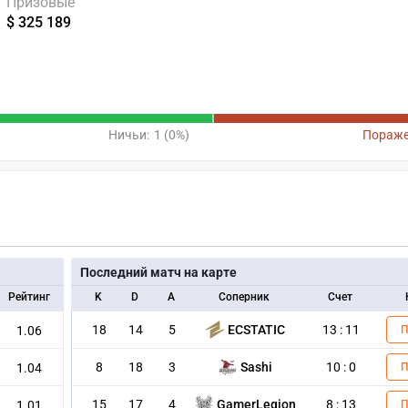
Призовые
$ 325 189
Ничьи:
1 (0%)
Пораже
Последний матч на карте
Рейтинг
K
D
A
Соперник
Счет
18
14
5
ECSTATIC
13 : 11
1.06
8
18
3
Sashi
10 : 0
1.04
15
17
4
GamerLegion
8 : 13
1.01