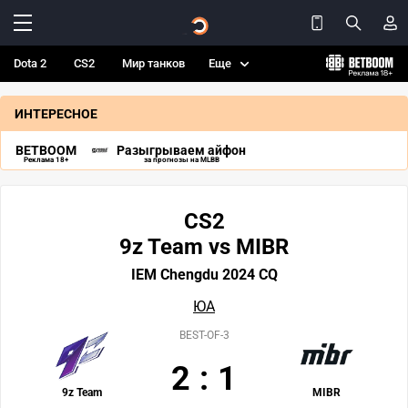
Dota 2
CS2
Мир танков
Еще
ИНТЕРЕСНОЕ
BETBOOM
Разыгрываем айфон
Реклама 18+
за прогнозы на MLBB
CS2
9z Team vs MIBR
IEM Chengdu 2024 CQ
ЮА
BEST-OF-3
2
:
1
9z Team
MIBR