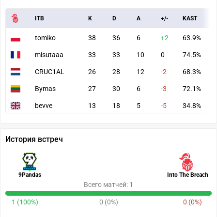
ITB
K
D
A
+/-
KAST
A
tomiko
38
36
6
+2
63.9%
8
misutaaa
33
33
10
0
74.5%
7
CRUC1AL
26
28
12
-2
68.3%
6
Bymas
27
30
6
-3
72.1%
6
bevve
13
18
5
-5
34.8%
3
История встреч
9Pandas
Into The Breach
Всего матчей: 1
1 (100%)
0 (0%)
0 (0%)