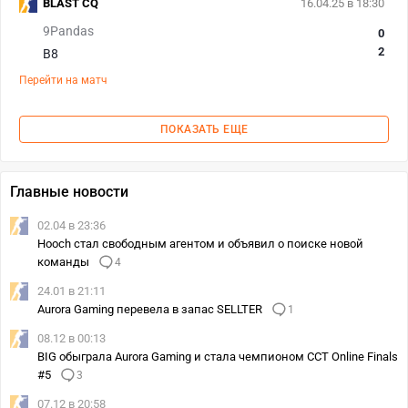
BLAST CQ
16.04.25 в 18:30
9Pandas
0
2
B8
Перейти на матч
ПОКАЗАТЬ ЕЩЕ
Главные новости
02.04 в 23:36
Hooch стал свободным агентом и объявил о поиске новой
команды
4
24.01 в 21:11
Aurora Gaming перевела в запас SELLTER
1
08.12 в 00:13
BIG обыграла Aurora Gaming и стала чемпионом CCT Online Finals
#5
3
07.12 в 20:58