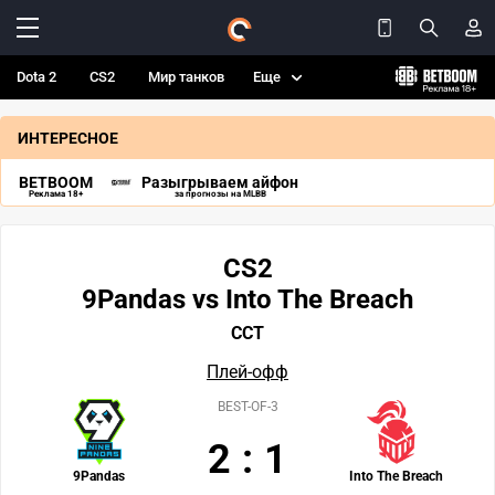
Dota 2
CS2
Мир танков
Еще
ИНТЕРЕСНОЕ
BETBOOM
Разыгрываем айфон
Реклама 18+
за прогнозы на MLBB
CS2
9Pandas vs Into The Breach
CCT
Плей-офф
BEST-OF-3
2
:
1
9Pandas
Into The Breach