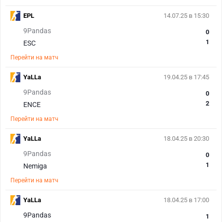
EPL
14.07.25 в 15:30
9Pandas
0
1
ESC
Перейти на матч
YaLLa
19.04.25 в 17:45
9Pandas
0
2
ENCE
Перейти на матч
YaLLa
18.04.25 в 20:30
9Pandas
0
1
Nemiga
Перейти на матч
YaLLa
18.04.25 в 17:00
9Pandas
1