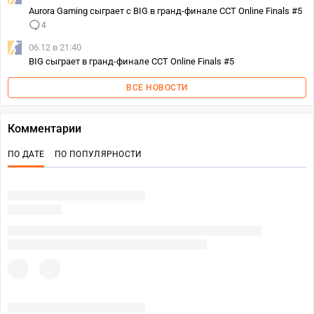
Aurora Gaming сыграет с BIG в гранд-финале CCT Online Finals #5
4
06.12 в 21:40
BIG сыграет в гранд-финале CCT Online Finals #5
ВСЕ НОВОСТИ
Комментарии
ПО ДАТЕ
ПО ПОПУЛЯРНОСТИ