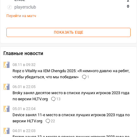
2
0
playersclub
Перейти на матч
ПОКАЗАТЬ ЕЩЕ
Главные новости
08.11 в 09:32
Ropz о Vitality на IEM Chengdu 2025: «Я немного давлю на ребят,
чтобы убедиться, что мы победим»
1
06.01 в 22:05
Broky занял десятое место в списке лучших игроков 2023 года
по версии HLTV.org
13
05.01 в 22:04
Device занял 11-е место в списке лучших игроков 2023 года по
версии HLTV.org
22
04.01 в 22:03
Frozen занял 12-е место в списке лучших игроков 2023 года по