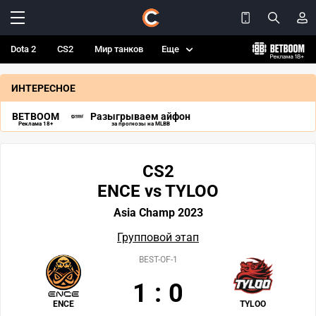
Dota 2
CS2
Мир танков
Еще
ИНТЕРЕСНОЕ
BETBOOM
Разыгрываем айфон
Реклама 18+
за прогнозы на MLBB
CS2
ENCE vs TYLOO
Asia Champ 2023
Групповой этап
BEST-OF-1
1
:
0
ENCE
TYLOO