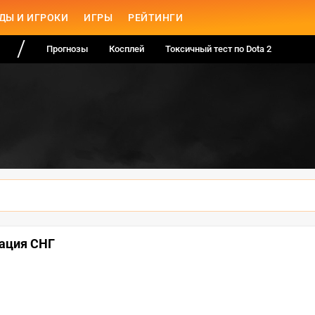
ДЫ И ИГРОКИ
ИГРЫ
РЕЙТИНГИ
Прогнозы
Косплей
Токсичный тест по Dota 2
кация СНГ