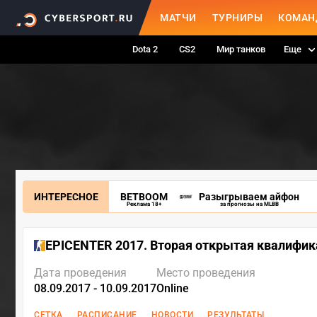
МАТЧИ
ТУРНИРЫ
КОМАН
Dota 2
CS2
Мир танков
Еще
ИНТЕРЕСНОЕ
BETBOOM
Разыгрываем айфон
Реклама 18+
за прогнозы на MLBB
EPICENTER 2017. Вторая открытая квалифи
Дата проведения
Место проведения
08.09.2017 - 10.09.2017
Online
СЕТКА
РАСПИСАНИЕ
НОВОСТИ
РЕЗУЛЬТАТЫ