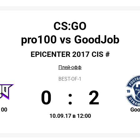
CS:GO
pro100 vs GoodJob
EPICENTER 2017 CIS #
Плей-офф
BEST-OF-1
0
:
2
100
Go
10.09.17 в 12:00