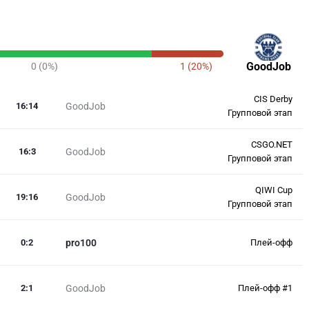
GoodJob
0 (0%)
1 (20%)
CIS Derby
16
:
14
GoodJob
Групповой этап
CSGO.NET
16
:
3
GoodJob
Групповой этап
QIWI Cup
19
:
16
GoodJob
Групповой этап
0
:
2
pro100
Плей-офф
2
:
1
GoodJob
Плей-офф #1