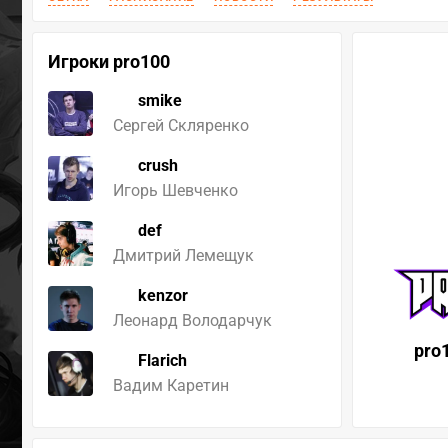
Игроки pro100
smike
Сергей Скляренко
crush
Игорь Шевченко
def
Дмитрий Лемещук
kenzor
Леонард Володарчук
pro
Flarich
Вадим Каретин