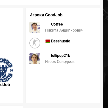
Игроки GoodJob
Coffee
Никита Анципирович
Desshustle
lollipop21k
Игорь Солодков
odJob