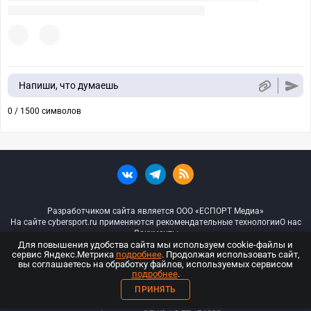
Напиши, что думаешь
0 / 1500 символов
Разработчиком сайта является ООО «ЕСПОРТ Медиа»
На сайте cybersport.ru применяются рекомендательные технологии
О нас
Документы
Для повышения удобства сайта мы используем cookie-файлы и
сервис Яндекс.Метрика
подробнее
. Продолжая использовать сайт,
© ООО «Киберспорт.ру» — Все права защищены
вы соглашаетесь на обработку файлов, используемых сервисом
подробнее
.
18+
ПРИНЯТЬ
ООО «Киберспорт.ру». Свидетельство о регистрации средств массовой