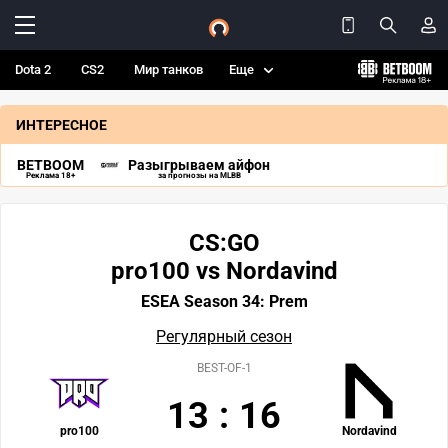
Dota 2
CS2
Мир танков
Еще
ИНТЕРЕСНОЕ
BETBOOM
Разыгрываем айфон
Реклама 18+
за прогнозы на MLBB
CS:GO
pro100 vs Nordavind
ESEA Season 34: Prem
Регулярный сезон
BEST-OF-1
13
:
16
pro100
Nordavind