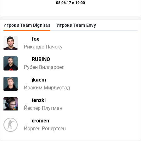
08.06.17 в 19:00
Игроки Team Dignitas
Игроки Team Envy
fox
Рикардo Пачеку
RUBINO
Рубен Виллароел
jkaem
Йоаким Мирбустад
tenzki
Йеспер Плугман
cromen
Йорген Робертсен