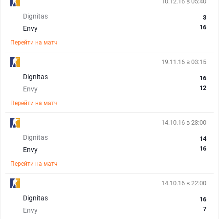
10.12.16 в 05:40
Dignitas
3
16
Envy
Перейти на матч
19.11.16 в 03:15
Dignitas
16
12
Envy
Перейти на матч
14.10.16 в 23:00
Dignitas
14
16
Envy
Перейти на матч
14.10.16 в 22:00
Dignitas
16
7
Envy