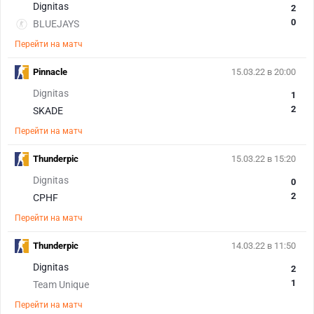
Dignitas
2
0
BLUEJAYS
Перейти на матч
Pinnacle
15.03.22 в 20:00
Dignitas
1
2
SKADE
Перейти на матч
Thunderpic
15.03.22 в 15:20
Dignitas
0
2
CPHF
Перейти на матч
Thunderpic
14.03.22 в 11:50
Dignitas
2
1
Team Unique
Перейти на матч