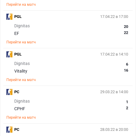
Перейти на матч
PGL
17.04.22 в 17:00
Dignitas
20
22
EF
Перейти на матч
PGL
17.04.22 в 14:10
Dignitas
6
16
Vitality
Перейти на матч
PC
29.03.22 в 14:00
Dignitas
1
2
CPHF
Перейти на матч
PC
28.03.22 в 20:00