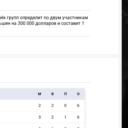
ырёх групп определит по двум участникам
ньшен на 300 000 долларов и составит 1
M
В
П
О
2
2
0
6
3
2
1
6