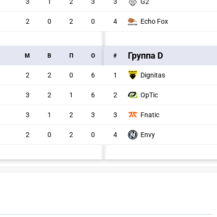
3
1
2
3
3
G2
2
0
2
0
4
Echo Fox
Группа D
M
В
П
О
#
2
2
0
6
1
Dignitas
3
2
1
6
2
OpTic
3
1
2
3
3
Fnatic
2
0
2
0
4
Envy