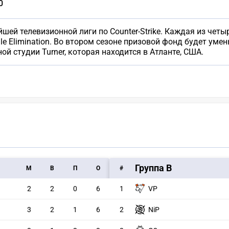
0
йшей телевизионной лиги по Counter-Strike. Каждая из чет
le Elimination. Во втором сезоне призовой фонд будет уме
ой студии Turner, которая находится в Атланте, США.
Группа В
M
В
П
О
#
2
2
0
6
1
VP
3
2
1
6
2
NiP