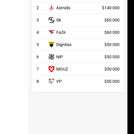
2
Astralis
$140 000
3
SK
$60 000
4
FaZe
$60 000
5
Dignitas
$50 000
6
NiP
$50 000
7
MOUZ
$50 000
8
VP
$50 000