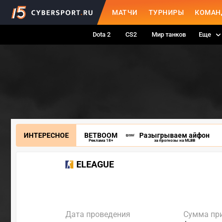
МАТЧИ
ТУРНИРЫ
КОМАН
Dota 2
CS2
Мир танков
Еще
ИНТЕРЕСНОЕ
BETBOOM
Разыгрываем айфон
Реклама 18+
за прогнозы на MLBB
ELEAGUE
Дата проведения
Сумма пр