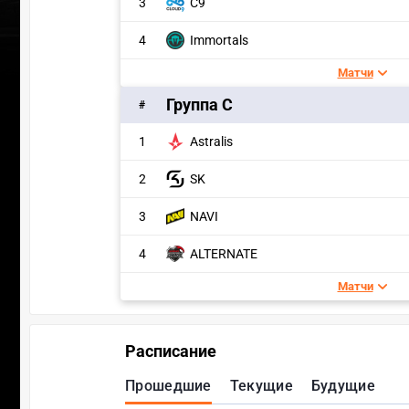
3
C9
4
Immortals
Матчи
Группа С
#
1
Astralis
2
SK
3
NAVI
4
ALTERNATE
Матчи
Расписание
Прошедшие
Текущие
Будущие