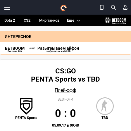
Dota 2
CS2
Мир танков
Еще
ИНТЕРЕСНОЕ
BETBOOM
Разыгрываем айфон
Реклама 18+
за прогнозы на MLBB
CS:GO
PENTA Sports vs TBD
Плей-офф
BEST-OF-1
0
:
0
PENTA Sports
TBD
05.09.17 в 09:48