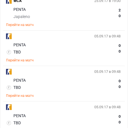
WCA
25.09.17 в 19:00
PENTA
2
0
Japaleno
Перейти на матч
05.09.17 в 09:48
PENTA
0
0
TBD
Перейти на матч
05.09.17 в 09:48
PENTA
0
0
TBD
Перейти на матч
05.09.17 в 09:48
PENTA
0
0
TBD