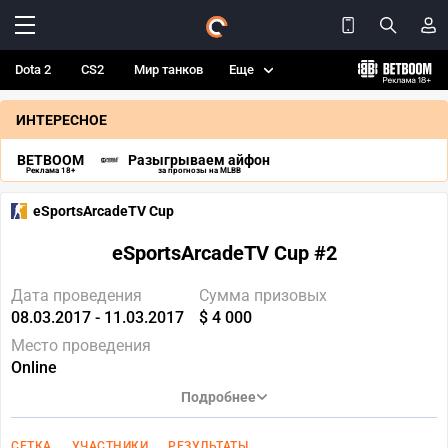
Dota 2
CS2
Мир танков
Еще
ИНТЕРЕСНОЕ
BETBOOM
Разыгрываем айфон
Реклама 18+
за прогнозы на MLBB
eSportsArcadeTV Cup
eSportsArcadeTV Cup #2
Дата проведения
Сумма призовых
08.03.2017 - 11.03.2017
$ 4 000
Место проведения
Online
Подробнее
СЕТКА
УЧАСТНИКИ
РЕЗУЛЬТАТЫ