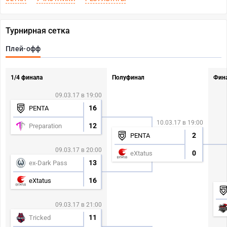
Турнирная сетка
Плей-офф
1/4 финала
Полуфинал
Фин
09.03.17 в 19:00
16
PENTA
10.03.17 в 19:00
12
Preparation
2
PENTA
09.03.17 в 20:00
0
eXtatus
13
ex-Dark Pass
16
eXtatus
09.03.17 в 21:00
11
Tricked