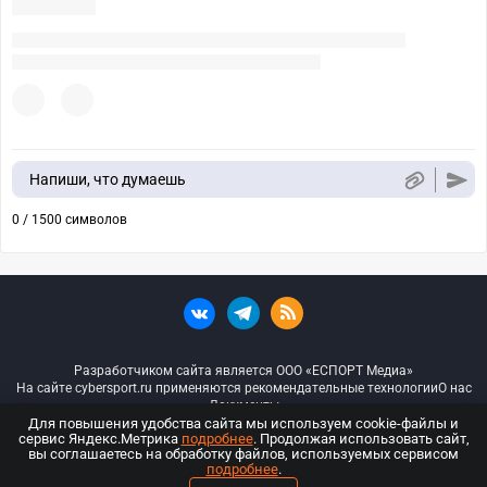
Напиши, что думаешь
0 / 1500 символов
Разработчиком сайта является ООО «ЕСПОРТ Медиа»
На сайте cybersport.ru применяются рекомендательные технологии
О нас
Документы
Для повышения удобства сайта мы используем cookie-файлы и
сервис Яндекс.Метрика
подробнее
. Продолжая использовать сайт,
© ООО «Киберспорт.ру» — Все права защищены
вы соглашаетесь на обработку файлов, используемых сервисом
подробнее
.
18+