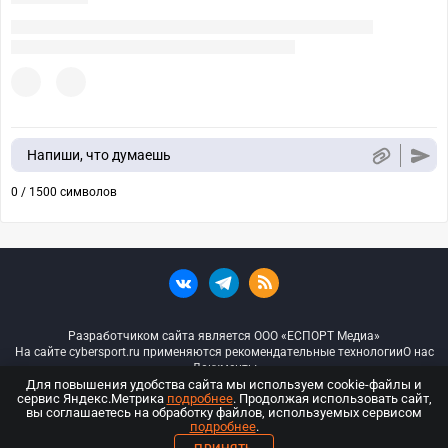
Напиши, что думаешь
0 / 1500 символов
Разработчиком сайта является ООО «ЕСПОРТ Медиа»
На сайте cybersport.ru применяются рекомендательные технологии
О нас
Документы
Для повышения удобства сайта мы используем cookie-файлы и
сервис Яндекс.Метрика
подробнее
. Продолжая использовать сайт,
© ООО «Киберспорт.ру» — Все права защищены
вы соглашаетесь на обработку файлов, используемых сервисом
подробнее
.
18+