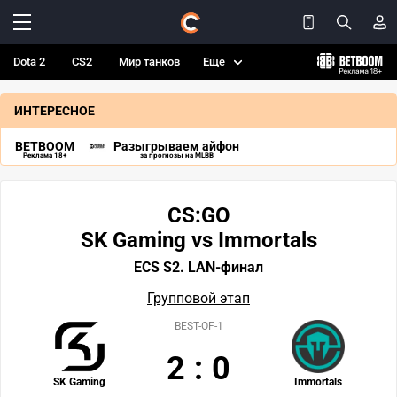
Dota 2
CS2
Мир танков
Еще
ИНТЕРЕСНОЕ
BETBOOM
Разыгрываем айфон
Реклама 18+
за прогнозы на MLBB
CS:GO
SK Gaming vs Immortals
ECS S2. LAN-финал
Групповой этап
BEST-OF-1
2
:
0
SK Gaming
Immortals