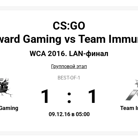
CS:GO
ard Gaming vs Team Immu
WCA 2016. LAN-финал
Групповой этап
BEST-OF-1
1
:
1
Gaming
Team 
09.12.16 в 05:00