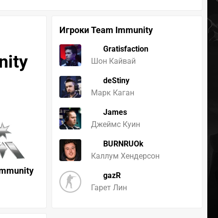
Игроки Team Immunity
Gratisfaction
nity
Шон Кайвай
deStiny
Марк Каган
James
Джеймс Куин
BURNRUOk
Каллум Хендерсон
Immunity
gazR
Гарет Лин