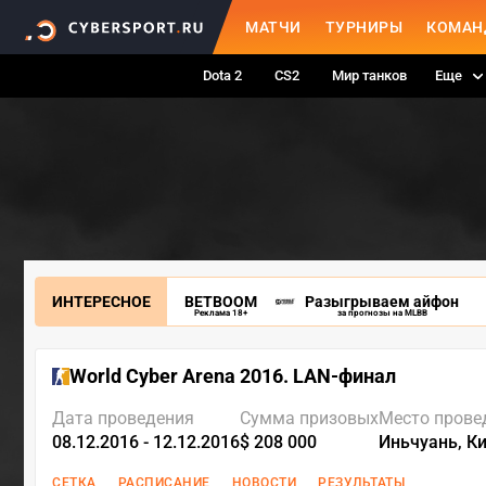
МАТЧИ
ТУРНИРЫ
КОМАН
Dota 2
CS2
Мир танков
Еще
ИНТЕРЕСНОЕ
BETBOOM
Разыгрываем айфон
Реклама 18+
за прогнозы на MLBB
World Cyber Arena 2016. LAN-финал
Дата проведения
Сумма призовых
Место прове
08.12.2016 - 12.12.2016
$ 208 000
Иньчуань, К
СЕТКА
РАСПИСАНИЕ
НОВОСТИ
РЕЗУЛЬТАТЫ