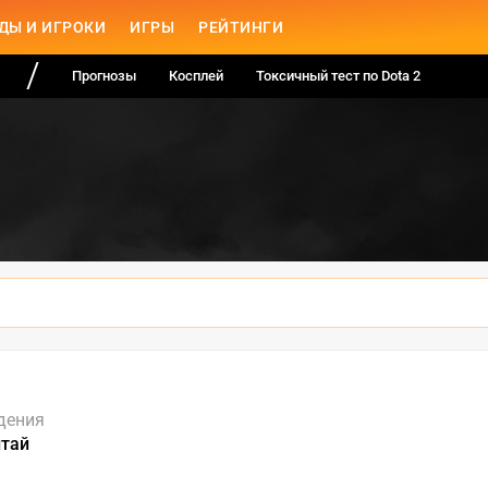
ДЫ И ИГРОКИ
ИГРЫ
РЕЙТИНГИ
Прогнозы
Косплей
Токсичный тест по Dota 2
дения
итай