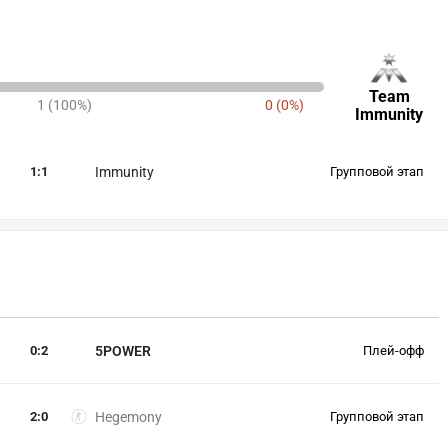
Team
1 (100%)
0 (0%)
Immunity
1
:
1
Immunity
Групповой этап
0
:
2
5POWER
Плей-офф
2
:
0
Hegemony
Групповой этап