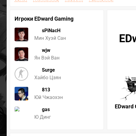
Игроки EDward Gaming
sPiNacH
EDw
Мин Хуэй Сан
wjw
Ян Вэй Ван
Surge
Хайбо Цзян
813
Юй Чжаохэн
EDward 
gas
Ю Динг