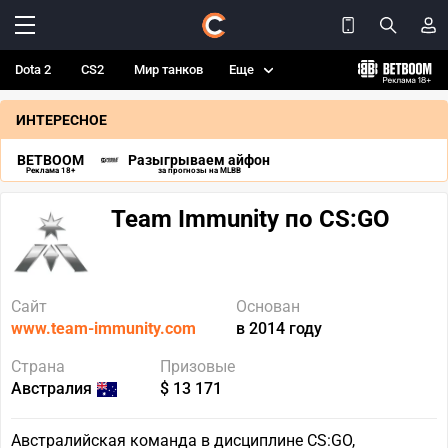
Dota 2
CS2
Мир танков
Еще
ИНТЕРЕСНОЕ
BETBOOM
Разыгрываем айфон
Реклама 18+
за прогнозы на MLBB
Team Immunity по CS:GO
Сайт
Основан
www.team-immunity.com
в 2014 году
Страна
Призовые
Австралия
$ 13 171
Австралийская команда в дисциплине CS:GO,