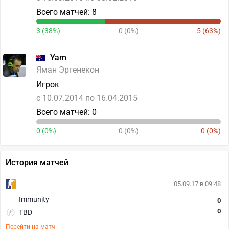
Всего матчей: 8
3 (38%)
0 (0%)
5 (63%)
Yam
Яман Эргенекон
Игрок
c 10.07.2014 по 16.04.2015
Всего матчей: 0
0 (0%)
0 (0%)
0 (0%)
История матчей
05.09.17 в 09:48
Immunity
0
0
TBD
Перейти на матч