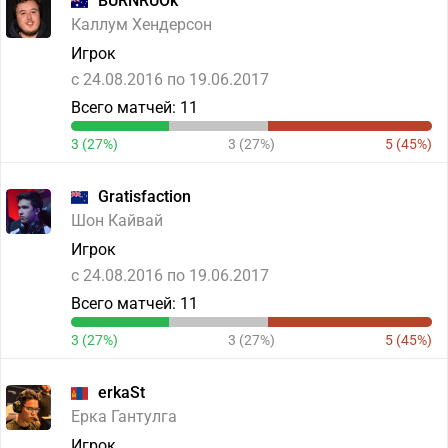
BURNRUOk
Каллум Хендерсон
Игрок
c 24.08.2016 по 19.06.2017
Всего матчей: 11
3 (27%)
3 (27%)
5 (45%)
Gratisfaction
Шон Кайвай
Игрок
c 24.08.2016 по 19.06.2017
Всего матчей: 11
3 (27%)
3 (27%)
5 (45%)
erkaSt
Ерка Гантулга
Игрок