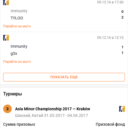
09.12.16 в 17:30
Immunity
0
2
TYLOO
Перейти на матч
09.12.16 в 12:15
Immunity
1
1
g3x
Перейти на матч
ПОКАЗАТЬ ЕЩЕ
Турниры
3
Asia Minor Championship 2017 — Kraków
Шанхай, Китай 31.05.2017 - 04.06.2017
Сумма призовых
Призовой фонд