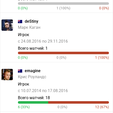
0 (0%)
1 (100%)
0 (0%)
deStiny
Марк Каган
Игрок
c 24.08.2016 по 29.11.2016
Всего матчей: 1
0 (0%)
0 (0%)
1 (100%)
emagine
Крис Роуландс
Игрок
c 10.07.2014 по 17.08.2016
Всего матчей: 18
6 (33%)
0 (0%)
12 (67%)