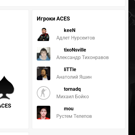
Игроки ACES
keeN
Адлет Нурсеитов
tixoNsville
Александр Тихонравов
liTTle
Анатолий Яшин
tornadq
Михаил Бойко
ACES
mou
Рустем Телепов