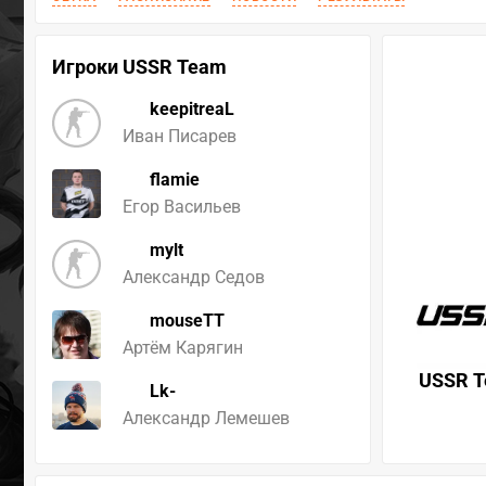
Игроки USSR Team
keepitreaL
Иван Писарев
flamie
Егор Васильев
mylt
Александр Седов
mouseTT
Артём Карягин
USSR 
Lk-
Александр Лемешев