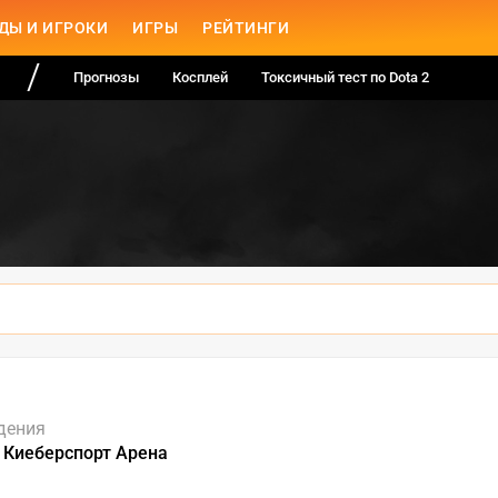
ДЫ И ИГРОКИ
ИГРЫ
РЕЙТИНГИ
Прогнозы
Косплей
Токсичный тест по Dota 2
дения
в Киеберспорт Арена