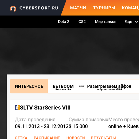
МАТЧИ
ТУРНИРЫ
КОМАН
Dota 2
CS2
Мир танков
Еще
ИНТЕРЕСНОЕ
BETBOOM
Разыгрываем айфон
Реклама 18+
за прогнозы на MLBB
SLTV StarSeries VIII
Дата проведения
Сумма призовых
Место прове
09.11.2013 - 23.12.2013
$ 15 000
online + Кие
СЕТКА
РАСПИСАНИЕ
НОВОСТИ
РЕЗУЛЬТАТЫ