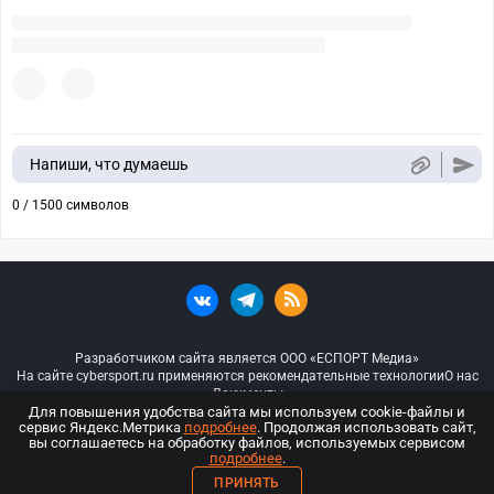
Напиши, что думаешь
0 / 1500 символов
Разработчиком сайта является ООО «ЕСПОРТ Медиа»
На сайте cybersport.ru применяются рекомендательные технологии
О нас
Документы
Для повышения удобства сайта мы используем cookie-файлы и
сервис Яндекс.Метрика
подробнее
. Продолжая использовать сайт,
© ООО «Киберспорт.ру» — Все права защищены
вы соглашаетесь на обработку файлов, используемых сервисом
подробнее
.
18+
ПРИНЯТЬ