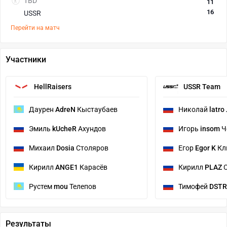
TBD
11
16
USSR
Перейти на матч
Участники
HellRaisers
USSR Team
Даурен
AdreN
Кыстаубаев
Николай
latro
Эмиль
kUcheR
Ахундов
Игорь
insom
Ч
Михаил
Dosia
Столяров
Егор
Egor K
Кл
Кирилл
ANGE1
Карасёв
Кирилл
PLAZ
С
Рустем
mou
Телепов
Тимофей
DSTR
Результаты