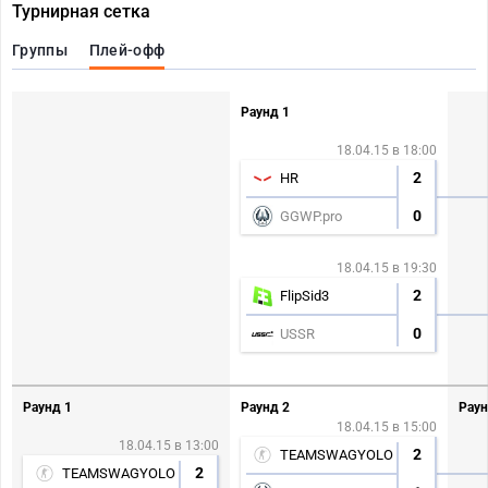
Турнирная сетка
Группы
Плей-офф
Раунд 1
18.04.15 в 18:00
2
HR
0
GGWP.pro
18.04.15 в 19:30
2
FlipSid3
0
USSR
Раунд 1
Раунд 2
Раун
18.04.15 в 15:00
18.04.15 в 13:00
2
TEAMSWAGYOLO
2
TEAMSWAGYOLO