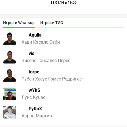
11.01.14 в 16:00
Игроки Whatsup
Игроки TSG
Aguila
Хави Касалс Саби
vis
Висенс Гонсалес Перес
torpe
Рубен Хесус Гомес Родригес
wYkS
Луис Кубас
PyRoX
Аарон Мартин