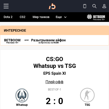
Dota 2
CS2
Мир танков
Еще
ИНТЕРЕСНОЕ
BETBOOM
Разыгрываем айфон
Реклама 18+
за прогнозы на MLBB
CS:GO
Whatsup vs TSG
EPS Spain XI
Плей-офф
BEST-OF-1
2
:
0
Whatsup
TSG