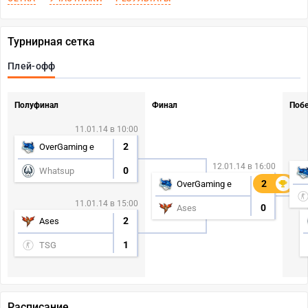
Турнирная сетка
Плей-офф
Полуфинал
Финал
Поб
11.01.14 в 10:00
2
OverGaming e
12.01.14 в 16:00
0
Whatsup
2
2
OverGaming e
11.01.14 в 15:00
0
Ases
2
Ases
1
TSG
Расписание