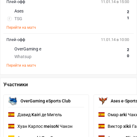
Плей-офф
11.01.14 в 15:00
Ases
2
1
TSG
Перейти на матч
Плей-офф
11.01.14 в 10:00
OverGaming e
2
0
Whatsup
Перейти на матч
Участники
OverGaming eSports Club
Ases e-Sport
Давид
Kairi
де Мигель
Омар
arki
Чак
Хуан Карлос
meisoN
Чакон
Виктор
xikii
Га