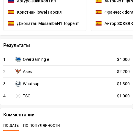
Артуро
sukitRon
Гил
Антонио
Flipi
Кристиан
loWel
Гарсия
Франческ
don
Джонатан
MusambaN1
Торрент
Аитор
SOKER
Ф
Результаты
1
OverGaming e
$4 000
2
Ases
$2 200
3
Whatsup
$1 300
4
TSG
$1 000
Комментарии
ПО ДАТЕ
ПО ПОПУЛЯРНОСТИ