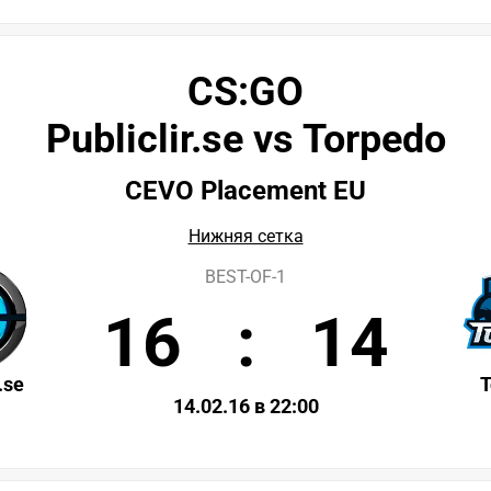
CS:GO
Publiclir.se vs Torpedo
CEVO Placement EU
Нижняя сетка
BEST-OF-1
16
:
14
.se
T
14.02.16 в 22:00