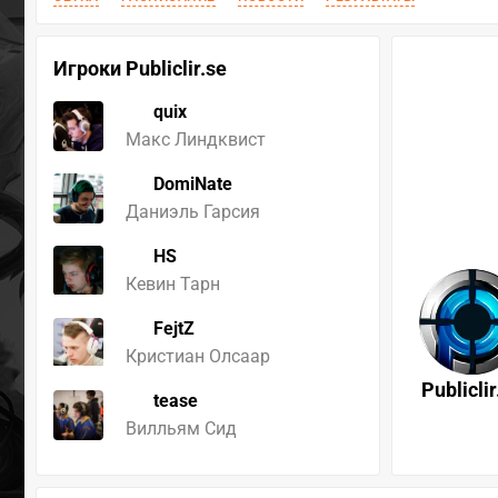
Игроки Publiclir.se
quix
Макс Линдквист
DomiNate
Даниэль Гарсия
HS
Кевин Тарн
FejtZ
Кристиан Олсаар
Publiclir
tease
Вилльям Сид