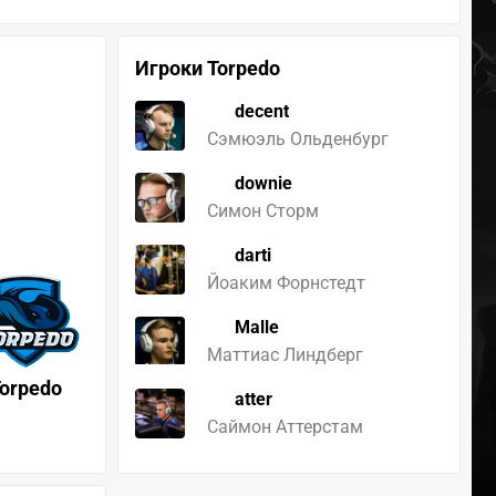
Игроки Torpedo
decent
Сэмюэль Ольденбург
downie
Симон Сторм
darti
Йоаким Форнстедт
Malle
Маттиас Линдберг
orpedo
atter
Саймон Аттерстам