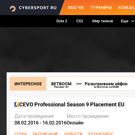
МАТЧИ
ТУРНИРЫ
КОМАН
Dota 2
CS2
Мир танков
Еще
ИНТЕРЕСНОЕ
BETBOOM
Разыгрываем айфон
Реклама 18+
за прогнозы на MLBB
CEVO Professional Season 9 Placement EU
Дата проведения
Место проведения
08.02.2016 - 16.02.2016
Онлайн
СЕТКА
РАСПИСАНИЕ
НОВОСТИ
РЕЗУЛЬТАТЫ