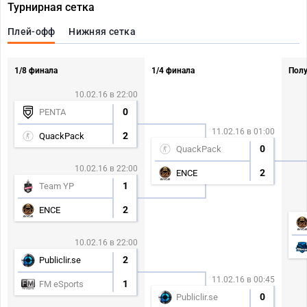
Турнирная сетка
Плей-офф
Нижняя сетка
1/8 финала
1/4 финала
Пол
10.02.16 в 22:00
0
PENTA
11.02.16 в 01:00
2
QuackPack
0
QuackPack
10.02.16 в 22:00
2
ENCE
1
Team YP
2
ENCE
10.02.16 в 22:00
2
Publiclir.se
11.02.16 в 00:45
1
FM eSports
0
Publiclir.se