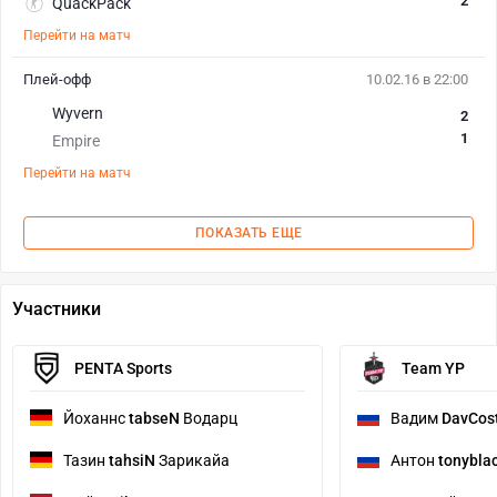
2
QuackPack
Перейти на матч
Плей-офф
10.02.16 в 22:00
Wyvern
2
1
Empire
Перейти на матч
ПОКАЗАТЬ ЕЩЕ
Участники
PENTA Sports
Team YP
Йоханнс
tabseN
Водарц
Вадим
DavCos
Тазин
tahsiN
Зарикайа
Антон
tonybla