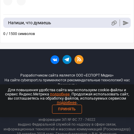
Напиши, что думаешь
0 / 1500 символов
Разработчиком сайта является ООО «ЕСПОРТ Медиа»
На сайте cybersport.ru применяются рекомендательные технологии
О нас
Документы
Для повышения удобства сайта мы используем cookie-файлы и
сервис Яндекс.Метрика
подробнее
. Продолжая использовать сайт,
© ООО «Киберспорт.ру» — Все права защищены
вы соглашаетесь на обработку файлов, используемых сервисом
подробнее
.
18+
ПРИНЯТЬ
ООО «Киберспорт.ру». Свидетельство о регистрации средств массовой
информации ЭЛ № ФС 77 - 74
022
выдано Федеральной службой по надзору в сфере связи,
информационных технологий и массовых коммуникаций (Роскомнадзор)