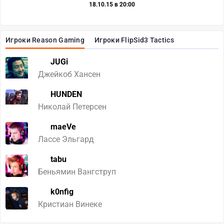
18.10.15 в 20:00
Игроки Reason Gaming
Игроки FlipSid3 Tactics
JUGi
Джейкоб Хансен
HUNDEN
Николай Петерсен
maeVe
Лассе Эльгард
tabu
Беньямин Вангструп
k0nfig
Кристиан Винеке