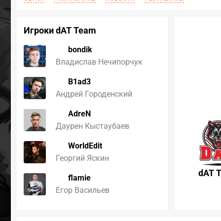
Игроки dAT Team
bondik
Владислав Нечипорчук
B1ad3
Андрей Городенский
AdreN
Даурен Кыстаубаев
WorldEdit
Георгий Яскин
dAT 
flamie
Егор Васильев