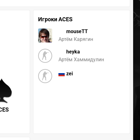
Игроки ACES
mouseTT
Артём Карягин
heyka
Артём Хаммидулин
zei
CES