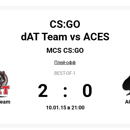
CS:GO
dAT Team vs ACES
MCS CS:GO
Плей-офф
BEST-OF-1
2
:
0
Team
A
10.01.15 в 21:00