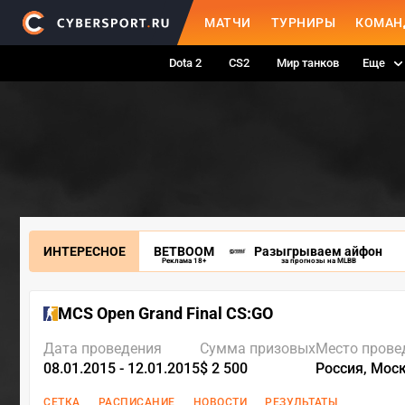
МАТЧИ
ТУРНИРЫ
КОМАН
Dota 2
CS2
Мир танков
Еще
ИНТЕРЕСНОЕ
BETBOOM
Разыгрываем айфон
Реклама 18+
за прогнозы на MLBB
MCS Open Grand Final CS:GO
Дата проведения
Сумма призовых
Место прове
08.01.2015 - 12.01.2015
$ 2 500
Россия, Мос
СЕТКА
РАСПИСАНИЕ
НОВОСТИ
РЕЗУЛЬТАТЫ