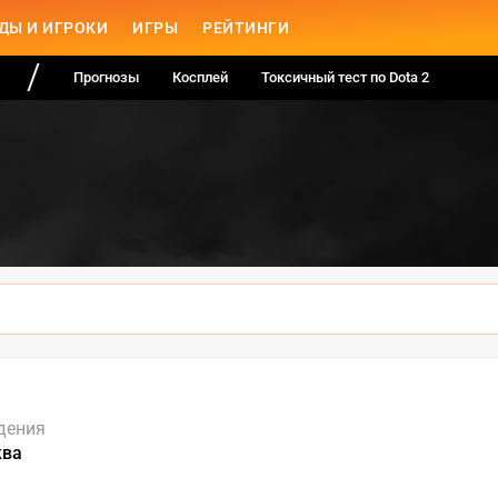
ДЫ И ИГРОКИ
ИГРЫ
РЕЙТИНГИ
Прогнозы
Косплей
Токсичный тест по Dota 2
дения
ква