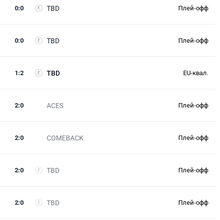
0
:
0
TBD
Плей-офф
0
:
0
TBD
Плей-офф
1
:
2
TBD
EU-квал.
2
:
0
ACES
Плей-офф
2
:
0
COMEBACK
Плей-офф
2
:
0
TBD
Плей-офф
2
:
0
TBD
Плей-офф