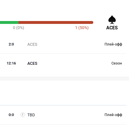
ACES
0 (0%)
1 (50%)
2
:
0
ACES
Плей-офф
12
:
16
ACES
Сезон
0
:
0
TBD
Плей-офф