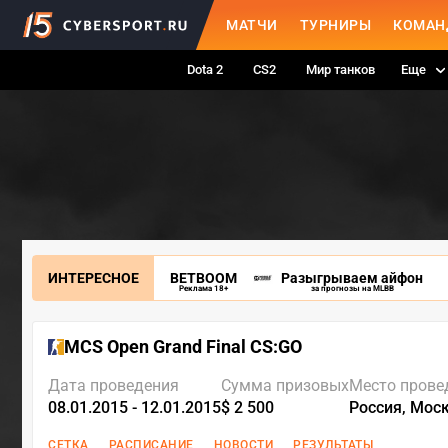
МАТЧИ
ТУРНИРЫ
КОМАН
Dota 2
CS2
Мир танков
Еще
ИНТЕРЕСНОЕ
BETBOOM
Разыгрываем айфон
Реклама 18+
за прогнозы на MLBB
MCS Open Grand Final CS:GO
Дата проведения
Сумма призовых
Место прове
08.01.2015 - 12.01.2015
$ 2 500
Россия, Мос
СЕТКА
РАСПИСАНИЕ
НОВОСТИ
РЕЗУЛЬТАТЫ