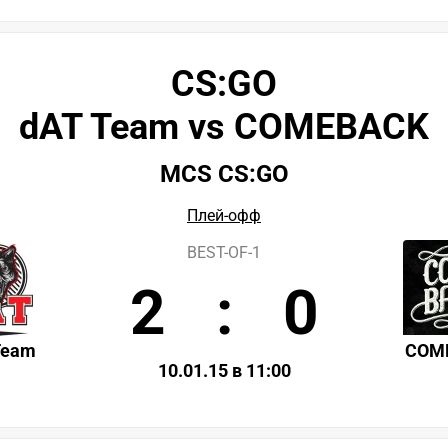
CS:GO
dAT Team vs COMEBACK
MCS CS:GO
Плей-офф
BEST-OF-1
2
:
0
Team
COM
10.01.15 в 11:00