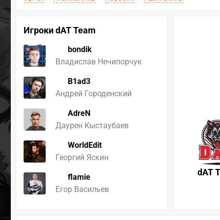
Игроки dAT Team
bondik
Владислав Нечипорчук
B1ad3
Андрей Городенский
AdreN
Даурен Кыстаубаев
WorldEdit
Георгий Яскин
dAT 
flamie
Егор Васильев