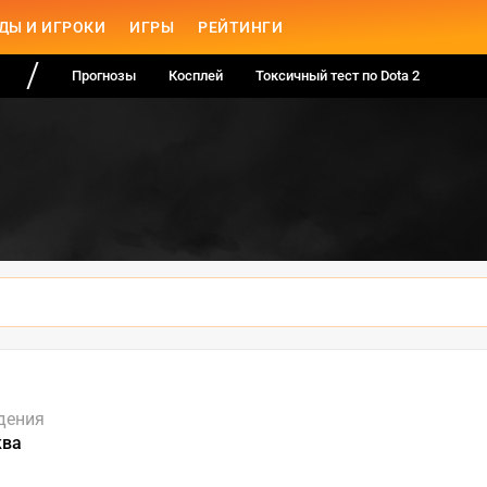
ДЫ И ИГРОКИ
ИГРЫ
РЕЙТИНГИ
Прогнозы
Косплей
Токсичный тест по Dota 2
дения
ква