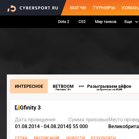
МАТЧИ
ТУРНИРЫ
КОМАН
Dota 2
CS2
Мир танков
Еще
ИНТЕРЕСНОЕ
BETBOOM
Разыгрываем айфон
Реклама 18+
за прогнозы на MLBB
Gfinity 3
Дата проведения
Сумма призовых
Место прове
01.08.2014 - 04.08.2014
$ 55 000
Великобрита
СЕТКА
РАСПИСАНИЕ
НОВОСТИ
РЕЗУЛЬТАТЫ