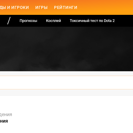
ДЫ И ИГРОКИ
ИГРЫ
РЕЙТИНГИ
Прогнозы
Косплей
Токсичный тест по Dota 2
дения
ния