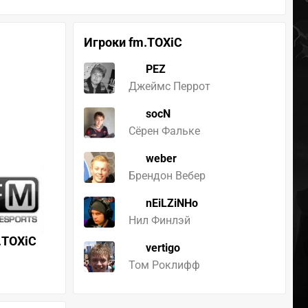
Игроки fm.TOXiC
PEZ
Джеймс Перрот
socN
Сёрен Фальке
weber
Брендон Вебер
nEiLZiNHo
Нил Финлэй
.TOXiC
vertigo
Том Роклифф