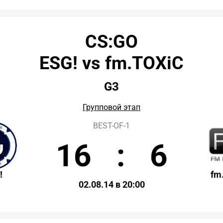
CS:GO
ESG! vs fm.TOXiC
G3
Групповой этап
BEST-OF-1
16
:
6
!
fm
02.08.14 в 20:00