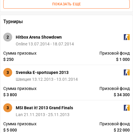
ПОКАЗАТЬ ЕЩЕ
Турниры
2
Hitbox Arena Showdown
Online 13.07.2014 - 18.07.2014
Сумма призовых
Призовой фонд
$ 250
$ 1 000
3
Svenska E-sportcupen 2013
Швеция 13.12.2013 - 13.01.2014
Сумма призовых
Призовой фонд
$ 3 800
$ 34 300
3
MSI Beat it! 2013 Grand Finals
Lan 21.11.2013 - 25.11.2013
Сумма призовых
Призовой фонд
$ 5 000
$ 22 000