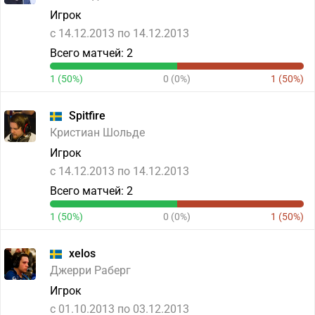
Игрок
c 14.12.2013 по 14.12.2013
Всего матчей: 2
1 (50%)
0 (0%)
1 (50%)
Spitfire
Кристиан Шольде
Игрок
c 14.12.2013 по 14.12.2013
Всего матчей: 2
1 (50%)
0 (0%)
1 (50%)
xelos
Джерри Раберг
Игрок
c 01.10.2013 по 03.12.2013