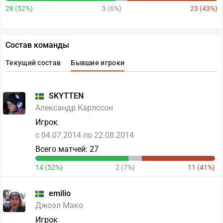
28 (52%)
3 (6%)
23 (43%)
Состав команды
Текущий состав
Бывшие игроки
SKYTTEN
Александр Карлссон
Игрок
c 04.07.2014 по 22.08.2014
Всего матчей: 27
14 (52%)
2 (7%)
11 (41%)
emilio
Джоэл Мако
Игрок