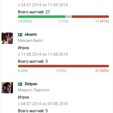
c 04.07.2014 по 11.08.2014
Всего матчей: 27
14 (52%)
2 (7%)
11 (41%)
eksem
Михаил Билл
Игрок
c 11.08.2014 по 11.08.2014
Всего матчей: 3
0 (0%)
0 (0%)
3 (100%)
Delpan
Маркус Ларссон
Игрок
c 04.07.2014 по 05.08.2014
Всего матчей: 5