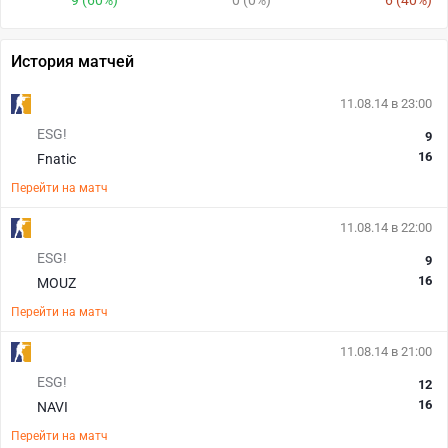
9 (60%)
0 (0%)
6 (40%)
История матчей
11.08.14 в 23:00
ESG!
9
16
Fnatic
Перейти на матч
11.08.14 в 22:00
ESG!
9
16
MOUZ
Перейти на матч
11.08.14 в 21:00
ESG!
12
16
NAVI
Перейти на матч