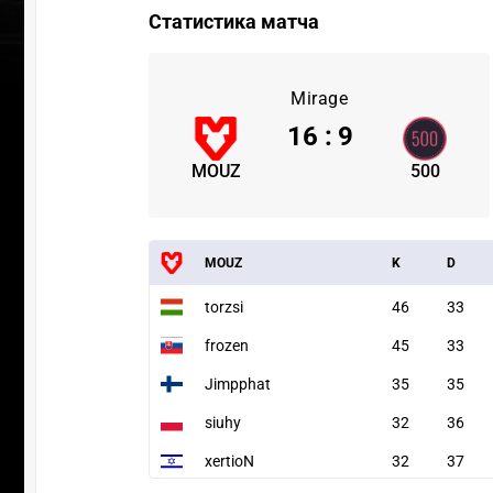
Статистика матча
Mirage
16
:
9
MOUZ
500
MOUZ
K
D
torzsi
46
33
frozen
45
33
Jimpphat
35
35
siuhy
32
36
xertioN
32
37