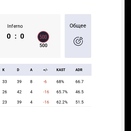
Общее
Inferno
0
:
0
500
K
D
A
+/-
KAST
ADR
33
39
8
-6
68%
66.7
26
42
4
-16
65.7%
46.5
23
39
4
-16
62.2%
51.5