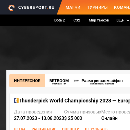
МАТЧИ
ТУРНИРЫ
КОМАН
Dota 2
CS2
Мир танков
Еще
ИНТЕРЕСНОЕ
BETBOOM
Разыгрываем айфон
Реклама 18+
за прогнозы на MLBB
Thunderpick World Championship 2023 — Euro
Дата проведения
Сумма призовых
Место прове
27.07.2023 - 13.08.2023
$ 25 000
Онлайн
СЕТКА
РАСПИСАНИЕ
НОВОСТИ
РЕЗУЛЬТАТЫ