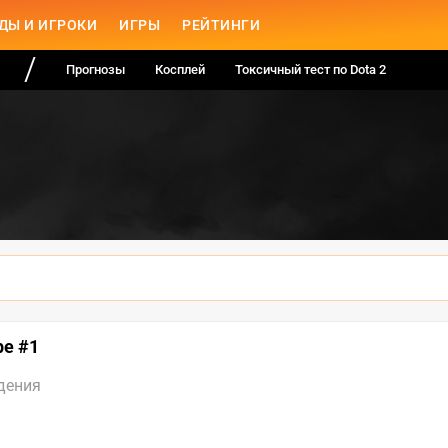
ДЫ И ИГРОКИ
ИГРЫ
РЕЙТИНГИ
Прогнозы
Косплей
Токсичный тест по Dota 2
pe #1
дения