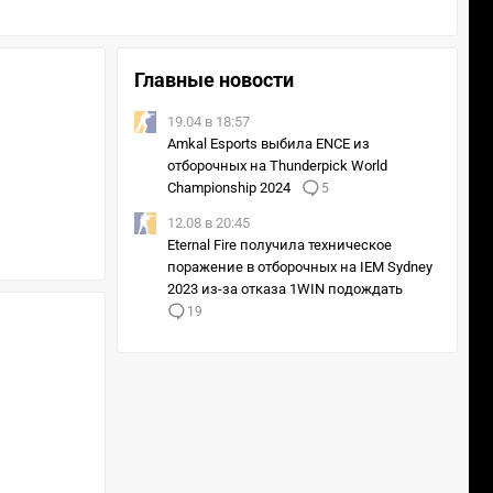
Главные новости
19.04 в 18:57
Amkal Esports выбила ENCE из
отборочных на Thunderpick World
Championship 2024
5
12.08 в 20:45
Eternal Fire получила техническое
поражение в отборочных на IEM Sydney
2023 из-за отказа 1WIN подождать
19