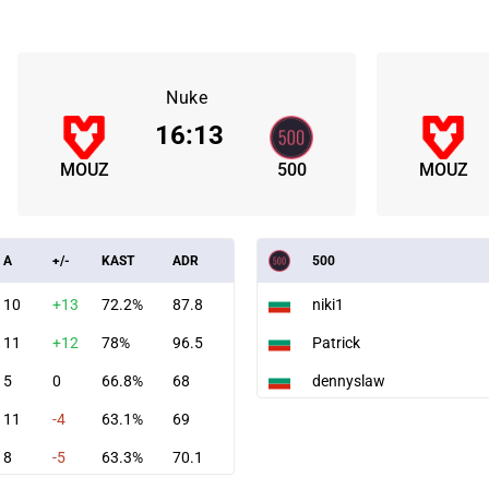
Nuke
16
:
13
MOUZ
500
MOUZ
A
+/-
KAST
ADR
500
10
+13
72.2%
87.8
niki1
11
+12
78%
96.5
Patrick
5
0
66.8%
68
dennyslaw
11
-4
63.1%
69
8
-5
63.3%
70.1