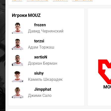
Игроки MOUZ
frozen
Давид Чернянский
torzsi
Адам Торжаш
xertioN
Дориан Берман
siuhy
Камиль Шкарадек
MO
Jimpphat
Джими Сало