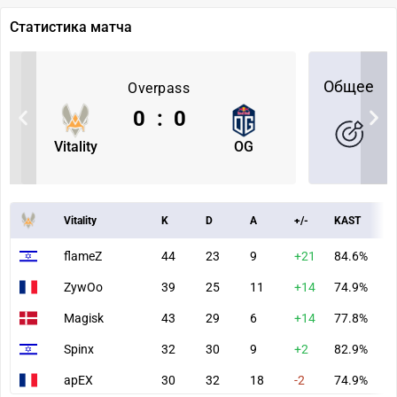
Статистика матча
Общее
Overpass
0
:
0
Vitality
OG
Vitality
K
D
A
+/-
KAST
A
flameZ
44
23
9
+21
84.6%
8
ZywOo
39
25
11
+14
74.9%
7
Magisk
43
29
6
+14
77.8%
8
Spinx
32
30
9
+2
82.9%
7
apEX
30
32
18
-2
74.9%
7