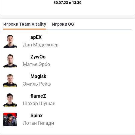
30.07.23 в 13:30
Игроки Team Vitality
Игроки OG
apEX
Дан Мадесклер
ZywOo
Матье Эрбо
Magisk
Эмиль Рейф
flameZ
Шахар Шушан
Spinx
Лотан Гилади