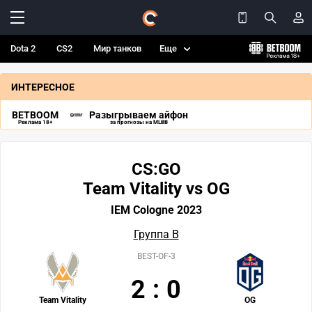
Dota 2
CS2
Мир танков
Еще
ИНТЕРЕСНОЕ
BETBOOM
Разыгрываем айфон
Реклама 18+
за прогнозы на MLBB
CS:GO
Team Vitality vs OG
IEM Cologne 2023
Группа B
BEST-OF-3
2
:
0
Team Vitality
OG