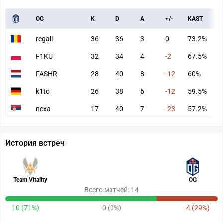
OG
K
D
A
+/-
KAST
A
regali
36
36
3
0
73.2%
6
F1KU
32
34
4
-2
67.5%
6
FASHR
28
40
8
-12
60%
6
k1to
26
38
6
-12
59.5%
5
nexa
17
40
7
-23
57.2%
4
История встреч
Team Vitality
OG
Всего матчей: 14
10 (71%)
0 (0%)
4 (29%)