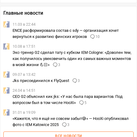
Главные новости
11.03 в 22:44
ENCE расформировала состав с sdy — организация хочет
вернуться к развитию финских игроков
10
10.08 в 17:51
Экс-тренер G2 сделал тату с кубком IEM Cologne: «Доволен тем,
как получилось увековечить один из самых важных моментов
в моей жизни 💪🏻»
3
09.07 в 13:42
Jks присоединился к FlyQuest
3
24.04 в 14:51
CEO G2 объяснил кик jks: «У нас была пара вариантов. Под
вопросом был в том числе HooXi»
5
31.01 в 19:09
«Кажется, что я ещё не совсем забыт😅» — HooXi опубликовал
фото с IEM Katowice 2025
3
ВСЕ НОВОСТИ